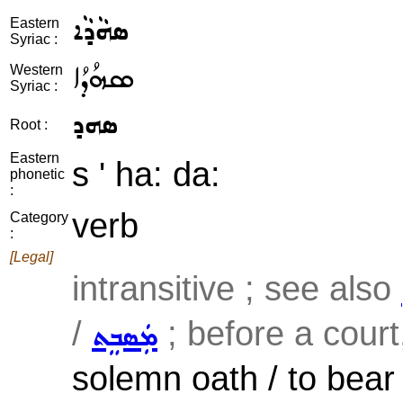
ܣܗܵܕܵܐ
Eastern
Syriac :
ܣܗܳܕܳܐ
Western
Syriac :
ܣܗܕ
Root :
Eastern
s ' ha: da:
phonetic
:
verb
Category
:
[Legal]
intransitive ; see also
/
; before a court,
ܡܲܣܒܸܬ
solemn oath / to bear 