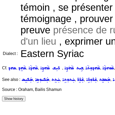
témoin , se présente
témoignage , prouver /
preuve
présence de ru
d'un lieu
, exprimer un
Eastern Syriac
Dialect :
ܣܵܘܗܕܵܐ
ܣܵܗܕܘܼܬܵܐ
ܒܹܝܬ ܣܵܗ݇ܕܹܐ
ܪܝܼܫ ܣܵܗܕܹܐ
ܣܵܗܕܵܐ
ܣܵܗܸܕ
ܣܗܕ
Cf.
,
,
,
,
,
,
ܐ
ܡܲܣܒܸܬ
ܫܲܪܘܼܪܹܐ
ܫܲܪܸܪ
ܚܲܬܘܼܬܹܐ
ܚܲܬܸܬ
ܡܲܦܝܘܼܣܹܐ
ܡܲܦܝܸܣ
See also :
,
,
,
,
,
,
,
Source : Oraham, Bailis Shamun