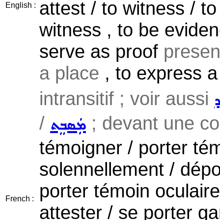
attest / to witness / t
English :
witness , to be eviden
serve as proof
presenc
a place
, to express a
intransitif ; voir aussi
ܕ
/
; devant une cour
ܡܲܣܒܸܬ
témoigner / porter té
solennellement / dépos
porter témoin oculaire
French :
attester / se porter gar