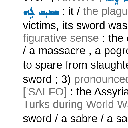
: it /
the plag
ܣܡܝܼܩ ܠܹܗ
victims, its sword was
figurative sense
: the 
/ a massacre , a pogr
to spare from slaught
sword ; 3)
pronounced
['SAI FO]
: the Assyr
Turks during World W
sword / a sabre / a sa