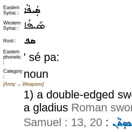
ܣܲܝܦܵܐ
Eastern
Syriac :
ܣܰܝܦܳܐ
Western
Syriac :
ܣܦ
Root :
Eastern
' sé pa:
phonetic
:
noun
Category
:
[Army → Weapons]
1) a double-edged swo
a gladius
Roman swo
Samuel : 13, 20
:
ܟܘܼܬܵܢ