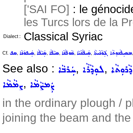
['SAI FO]
: le génoci
les Turcs lors de la 
Classical Syriac
Dialect :
ܡܣܝܼܦܵܢܘܼܬܵܐ ܓܲܘܵܢܵܝܬܵܐ
ܣܲܝܦܵܢܵܝܵܐ
ܣܵܘܦܵܢܵܐ
ܣܝܵܦܵܐ
ܣܲܝܵܦܵܐ
ܣܲܝܦܘܿܢܵܐ
ܣܦ
Cf.
,
,
,
,
,
,
See also :
,
,
ܵܪܘܼܬܵܐ
ܠܘܼܕܵܪܵܐ
ܚܲܪܒܵܐ
,
ܨܲܡܨܵܡܵܐ
ܨܡܵܡܵܐ
in the ordinary plough / 
joining the beam and th