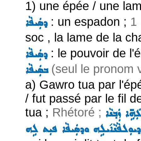
1) une épée / une lam
: un espadon ;
1
ܕܣܲܝܦܵܐ
soc , la lame de la ch
: le pouvoir de l'
ܕܣܲܝܦܵܐ
(seul le pronom v
ܒܣܲܝܦܵܐ
a) Gawro tua par l'épé
/ fut passé par le fil d
tua ;
Rhétoré ;
ܹܐ ܙܲܒ݂ܢܵܐ
ܕܝܘܼܠܦܵܢܵܐ݇ܝܠܹܗ ܘܕܣܲܝܦܵܐ ܦܝܼܬ ܠܹܗ