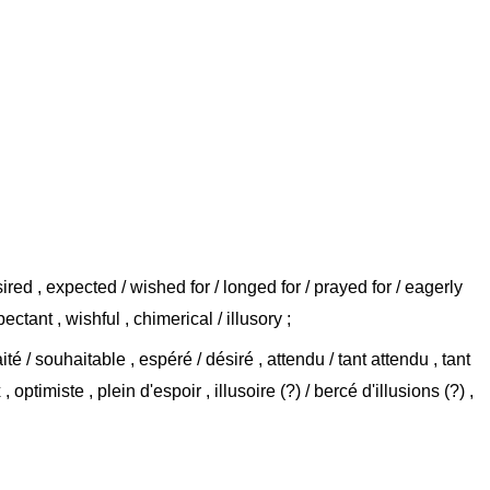
ired , expected / wished for / longed for / prayed for / eagerly
ectant , wishful , chimerical / illusory ;
té / souhaitable , espéré / désiré , attendu / tant attendu , tant
, optimiste , plein d'espoir , illusoire (?) / bercé d'illusions (?) ,