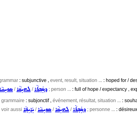
 grammar
: subjunctive ,
event, result, situation ...
: hoped for / des
ܕܣܲܒ݂ܪܵܐ
ܠܗܝܼܩܵܐ
ܣܘܝܼܚܵܐ
/
/
; person ...
: full of hope / expectancy , exp
 grammaire
: subjonctif ,
événement, résultat, situation ...
: souhai
ܕܣܲܒ݂ܪܵܐ
ܠܗܝܼܩܵܐ
ܣܘܝܼܚܵܐ
ܝܲܐܝܼܒ݂ܵܐ
)
voir aussi
/
/
/
; personne ...
: désireux 