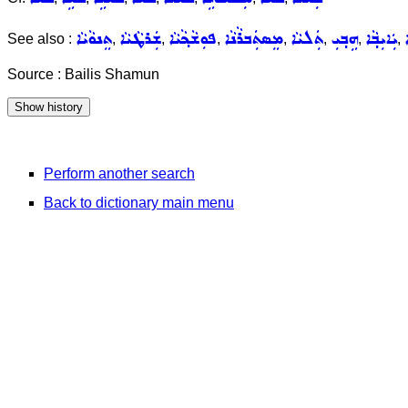
ܝܲܐܝܼܒ݂ܵܐ
ܗܹܒ݂ܝܼ
ܬܲܠܝܵܐ
ܡܸܣܬܲܒܪܵܢܵܐ
ܦܘܼܫܵܟ݂ܵܝܵܐ
ܫܲܪܛܵܝܵܐ
ܬܸܢܘܵܝܵܐ
See also :
,
,
,
,
,
,
,
Source : Bailis Shamun
Perform another search
Back to dictionary main menu