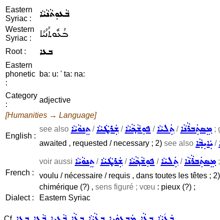
Eastern
ܒܵܥܘܼܬܵܢܵܝܵܐ
Syriac :
Western
ܒܳܥܽܘܬܳܢܳܝܳܐ
Syriac :
ܒܥܐ
Root :
Eastern
phonetic
ba: u: ' ta: na:
:
Category
adjective
:
[Humanities → Language]
ܡܸܣܬܲܒܪܵܢܵܐ
ܬܲܠܝܵܐ
ܦܘܼܫܵܟ݂ܵܝܵܐ
ܫܲܪܛܵܝܵܐ
ܬܸܢܘܵܝܵܐ
see also
/
/
/
/
;
English :
ܝܲܐܝܼܒ݂ܵܐ
awaited , requested / necessary ; 2)
see also
/
ܡܸܣܬܲܒܪܵܢܵܐ
ܬܲܠܝܵܐ
ܦܘܼܫܵܟ݂ܵܝܵܐ
ܫܲܪܛܵܝܵܐ
ܬܸܢܘܵܝܵܐ
voir aussi
/
/
/
/
;
French :
voulu / nécessaire / requis , dans toutes les têtes ; 2
chimérique (?) ,
sens figuré ; vœu
: pieux (?) ;
Dialect :
Eastern Syriac
ܒܲܥ݇ܝܵܐ
ܒܥܵܐ
ܡܲܒܥܘܿܝܹܐ
ܒܥܵܝܵܐ
ܒܥܵܐ
ܒܵܥܝܹܐ
ܒܵܥܹܐ
ܒܥܐ
Cf.
,
,
,
,
,
,
,