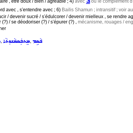
ܒ
aire , être doux / bien / agréable ; 4)
avec
ou le complément d'o
ord avec , s'entendre avec ; 6)
Bailis Shamun ; intransitif ; voir a
cir / devenir sucré / s'édulcorer / devenir mielleux , se rendre a
ir (?) / se déodoriser (?) / s'épurer (?) ,
mécanisme, rouages / eng
her
ܒܵܣܹܡ
ܡܸܬܒܲܣܡܵܢܘܼܬܵܐ
ܡ
,
,