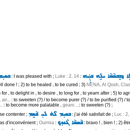
ܹ̈ܐ ܕܒܸܒܣܵܡܵܐ ܝܠܹܗ ܒܝܼܼܲܝܗܝ
ܒܣܝܼܡ
: I was pleased with ;
Luke : 2, 14
:
ell done ! ; 2) to be healed , to be cured ; 3)
NENA, Al Qosh, Clas
 for , to delight in , to desire , to long for , to yearn after ; 5) to a
 air...
: to sweeten (?) / to become purer (?) / to be purified (?) / 
..
: to become more palatable ,
gears ...
: to sweeten (?) ;
ܒܣܝܼܡ ܠܵܗܿ ܠܝܼ ܒܵܣܸܡ
, se contenter ;
: j'ai été satisfait de ;
Luc : 2,
ܒܵܣܡܵܐ ܓܵܢܘܼܟ݂
s pas d'inconvénient ;
Ourmia
:
: bravo ! , bien ! ; 2) êt