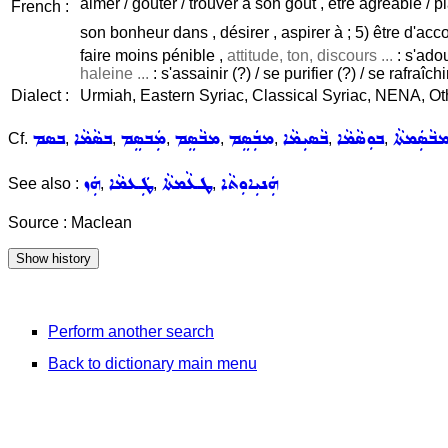
aimer / goûter / trouver à son goût , être agréable / pl
French :
son bonheur dans , désirer , aspirer à ; 5) être d'acc
faire moins pénible ,
attitude, ton, discours ...
: s'adou
haleine ...
: s'assainir (?) / se purifier (?) / se rafraîch
Dialect :
Urmiah, Eastern Syriac, Classical Syriac, NENA, Ot
ܒܵܣܲܡܬܵܐ
ܒܘܼܣܵܡܵܐ
ܒܵܣܝܼܡܵܐ
ܡܒܲܣܸܡ
ܡܒܵܣܸܡ
ܡܲܒܣܸܡ
ܒܣܵܡܵܐ
ܒܣܡ
Cf.
,
,
,
,
,
,
,
ܗܲܢܝܼܐܘܼܬܵܐ
ܛܥܵܡܬܵܐ
ܛܲܥܡܵܐ
ܗܲܙ
See also :
,
,
,
Source : Maclean
Perform another search
Back to dictionary main menu