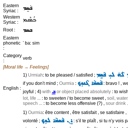
Eastern
ܒܵܣܸܡ
Syriac :
Western
ܒܳܣܶܡ
Syriac :
ܒܣܡ
Root :
Eastern
phonetic
' ba: sim
:
Category
verb
:
[Moral life → Feelings]
 ܠܵܗܿ ܠܝܼ ܒܵܣܸܡ
1)
Urmiah
: to be pleased / satisfied ;
ܒܵܣܡܵܐ ܓܵܢܘܼܟ݂
if you don't mind ;
Ourmia
:
: bravo ! , w
English :
ܒ
joyful ; 4)
with
or object placed absolutely
: to wish
lot, life ...
: to sweeten / to become sweet ,
soil, water,
speech ...
: to become less offensive (?) ,
sour drink .
1)
Ourmia
: être content , être satisfait , se satisfaire 
ܐܸܢ ܒܵܣܡܵܐ ܠܘܼܟ݂
volonté ;
: s'il te plaît , si tu n'y voi