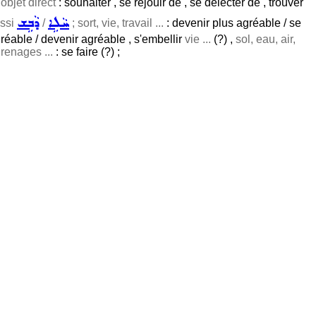
bjet direct
: souhaiter , se réjouir de , se délecter de , trouver
ܚܵܠܹܐ
ܕܵܒܹܫ
ussi
/
; sort, vie, travail ...
: devenir plus agréable / se
gréable / devenir agréable , s'embellir
vie ...
(?) ,
sol, eau, air,
renages ...
: se faire (?) ;