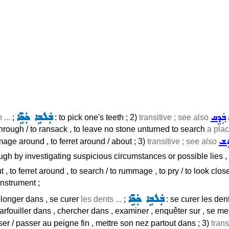
ܒܲܕܸܩ
ܒܲܠܒܹܐ ܟܲܟܹ̈ܐ
 ...
;
: to pick one's teeth ; 2)
transitive ; see also
rough / to ransack , to leave no stone unturned to search
a plac
ܸܫ
age around , to ferret around / about ; 3)
transitive ; see also
ough by investigating suspicious circumstances or possible lies ,
 , to ferret around , to search / to rummage , to pry / to look clos
instrument ;
ܒܲܠܒܹܐ ܟܲܟܹ̈ܐ
e plonger dans , se curer
les dents ...
;
: se curer les dent
rfouiller dans , chercher dans , examiner , enquêter sur , se mettre
isser / passer au peigne fin , mettre son nez partout dans ; 3)
trans