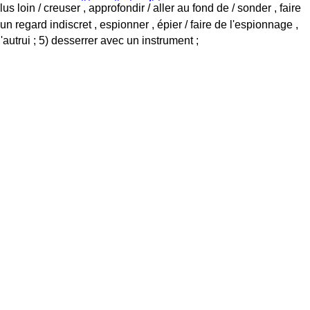
us loin / creuser , approfondir / aller au fond de / sonder , faire
ter un regard indiscret , espionner , épier / faire de l'espionnage ,
'autrui ; 5) desserrer avec un instrument ;