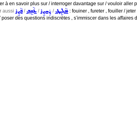
r à en savoir plus sur / interroger davantage sur / vouloir aller pl
ܡܵܠܹܛ
ܨܲܚܨܹܐ
ܥܵܩܹܒ݂
ܒܵܨܹܐ
oir aussi
/
/
/
: fouiner , fureter , fouiller / je
/ poser des questions indiscrètes , s'immiscer dans les affaires d