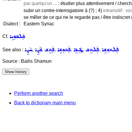
par quelqu'un ...
: étudier plus attentivement / cherche
subir un contre-interrogatoire à (?) ; 4)
intransitif : v
se mêler de ce qui ne le regarde pas / être indiscret 
Dialect :
Eastern Syriac
ܒܲܠܒܘܼܝܹܐ
Cf.
ܦܲܠܬܘܼܫܹܐ
ܦܲܠܬܸܫ
ܛܲܥܹܐ
ܦܲܬܘܼܫܹܐ
ܦܲܬܸܫ
ܒܵܨܹܐ
ܚܵܨܹܐ
See also :
,
,
,
,
,
,
Source : Bailis Shamun
Perform another search
Back to dictionary main menu