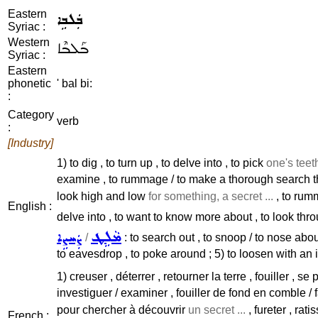
Eastern
ܒܲܠܒܹܐ
Syriac :
Western
ܒܰܠܒܶܐ
Syriac :
Eastern
phonetic
' bal bi:
:
Category
verb
:
[Industry]
1) to dig , to turn up , to delve into , to pick
one's teeth
examine , to rummage / to make a thorough search th
look high and low
for something, a secret ...
, to rumm
English :
delve into , to want to know more about , to look thr
ܡܵܠܹܛ
ܨܲܚܨܹܐ
/
: to search out , to snoop / to nose about
to eavesdrop , to poke around ; 5) to loosen with an 
1) creuser , déterrer , retourner la terre , fouiller , s
investiguer / examiner , fouiller de fond en comble / fa
pour chercher à découvrir
un secret ...
, fureter , rat
French :