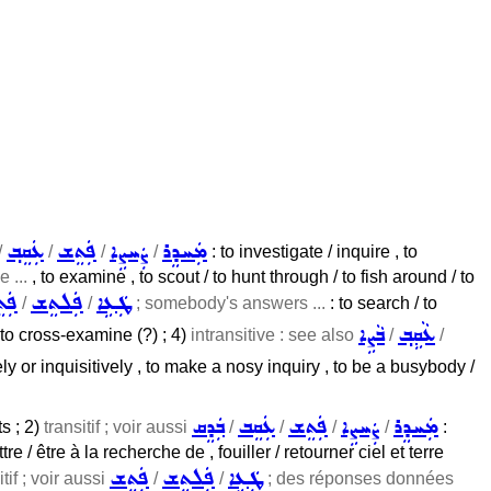
ܡܲܚܕܸܪ
ܨܲܚܨܹܐ
ܦܲܬܸܫ
ܥܲܩܸܒ݂
/
/
/
/
: to investigate / inquire , to
e ...
, to examine , to scout / to hunt through / to fish around / to
ܛܲܥܹܐ
ܦܲܠܬܸܫ
ܦܲܬ
/
/
; somebody's answers ...
: to search / to
ܥܵܩܹܒ݂
ܒܵܨܹܐ
 to cross-examine (?) ; 4)
intransitive : see also
/
/
ely or inquisitively , to make a nosy inquiry , to be a busybody /
ܡܲܚܕܸܪ
ܨܲܚܨܹܐ
ܦܲܬܸܫ
ܥܲܩܸܒ
ܒܲܕܸܩ
s ; 2)
transitif ; voir aussi
/
/
/
/
:
 / être à la recherche de , fouiller / retourner ciel et terre
ܛܲܥܹܐ
ܦܲܠܬܸܫ
ܦܲܬܸܫ
itif ; voir aussi
/
/
; des réponses données