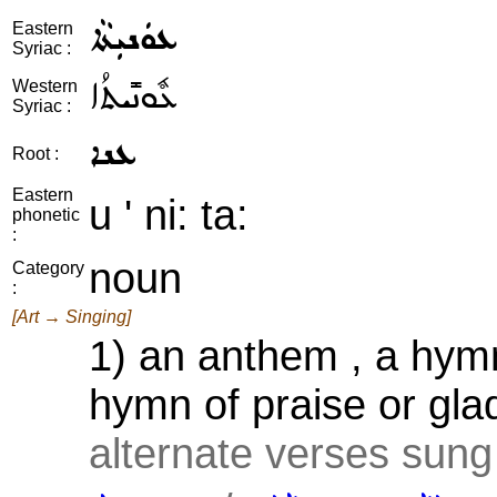
ܥܘܿܢܝܼܬܵܐ
Eastern
Syriac :
ܥܽܘܢܺܝܬܳܐ
Western
Syriac :
ܥܢܐ
Root :
Eastern
u ' ni: ta:
phonetic
:
noun
Category
:
[Art → Singing]
1) an anthem , a hymn
hymn of praise or gla
alternate verses sung