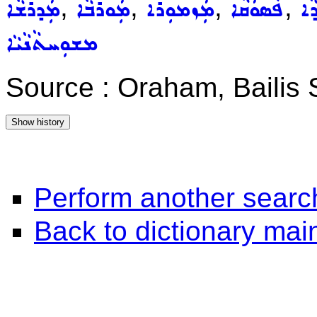
,
,
,
,
ܵܐ
ܦܵܣܘܿܩܵܐ
ܡܲܙܡܘܼܪܵܐ
ܡܲܘܪܒܵܐ
ܡܲܕܪܵܫܵܐ
ܡܫܘܼܚܬܵܢܵܝܵܐ
Source : Oraham, Bailis
Perform another searc
Back to dictionary ma