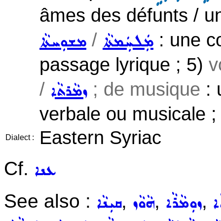
âmes des défunts / u
/
: une co
ܡܲܠܚܲܡܬܵܐ
ܡܫܘܼܚܬܵܐ
passage lyrique ; 5)
v
/
; de musique
: 
ܙܡܵܪܬܵܐ
verbale ou musicale ;
Eastern Syriac
Dialect :
Cf.
ܥܢܐ
See also :
,
,
,
ܐ
ܙܘܼܡܵܪܵܐ
ܗܵܘܵܙ
ܩܝܼܢܵܐ