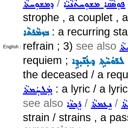
/
ܦܘܼܣܵܩܵܐ ܡܫܘܼܚܬܵܢܵܝܵܐ
ܕܡܫܘܼܚܬܵܐ
strophe , a couplet , a
: a recurring st
ܒܙܡܵܪܬܵܐ
refrain ; 3)
see also
ܵܐ
English :
requiem ;
 ܠܪ̈ܘܿܚܵܬܹܐ ܕܥܲܢ̈ܝܼܕܹܐ
the deceased / a requ
: a lyric / a lyr
ܡܲܠܚܲܡܬܵܐ
see also
/
/
ܵܐ
ܢܸܥܡܬܵܐ
ܪܸܟ݂ܢܵܐ
strain / strains , a p