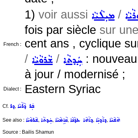
1)
voir aussi
/
ܪܵܝܵܐ
ܡܝܼܠܵܝܵܐ
fois par siècle
sur une
cent ans , cyclique su
French :
/
/
: nouveau 
ܚܲܕܬܵܐ
ܫܵܪܘܵܝܵܐ
à jour / modernisé ;
Eastern Syriac
Dialect :
ܒܲܪ ܕܵܪܵܝܵܐ
ܕܪ
Cf.
,
ܗܵܫܵܝܵܐ
ܕܐܵܕܝܼܵܐ
ܕܐܵܗܵܐ ܥܕܵܢܵܐ
ܩܵܐܹܡܵܝܵܐ
ܚܲܕܬܵܐ
ܫܵܪܘܵܝܵܐ
See also :
,
,
,
,
,
Source : Bailis Shamun