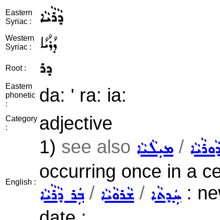
ܕܵܪܵܝܵܐ
Eastern
Syriac :
ܕܳܪܳܝܳܐ
Western
Syriac :
ܕܪ
Root :
Eastern
da: ' ra: ia:
phonetic
:
adjective
Category
:
1)
see also
/
ܵܘܪܵܝܵܐ
ܡܝܼܠܵܝܵܐ
occurring once in a c
English :
/
/
: ne
ܚܲܕܬܵܐ
ܫܵܪܘܵܝܵܐ
ܒܲܪ ܕܵܪܵܝܵܐ
date ;