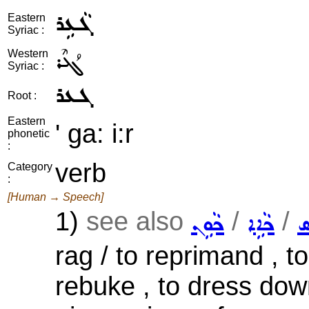
ܓܵܥܹܪ
Eastern
Syriac :
ܓܳܥܶܪ
Western
Syriac :
ܓܥܪ
Root :
Eastern
' ga: i:r
phonetic
:
verb
Category
:
[Human → Speech]
1)
see also
/
/
ܣ
ܟܵܐܹܐ
ܟܵܘܹܢ
rag / to reprimand , t
rebuke , to dress down 