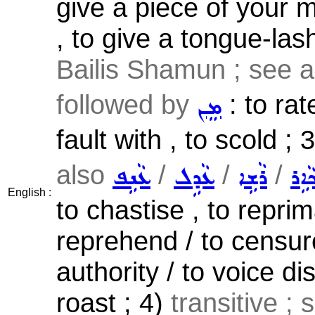
give a piece of your 
, to give a tongue-lash
Bailis Shamun ; see 
followed by
: to rat
ܡܸܢ
fault with , to scold ; 
also
/
/
/
ܵܐܹܪ
ܪܵܫܹܐ
ܥܵܕܹܠ
ܥܵܢܹܦ
English :
to chastise , to reprim
reprehend / to censure
authority / to voice dis
roast ; 4)
transitive ;