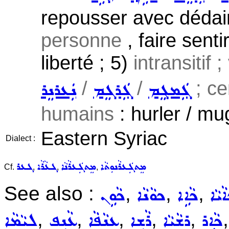
repousser avec dédain
personne
, faire senti
liberté ; 5)
intransitif 
/
/
; cer
ܓܲܡܓܸܡ
ܓܲܪܓܸܡ
ܢܲܥܪܢܸܪ
humains
: hurler / mug
Eastern Syriac
Dialect :
ܡܸܬܓܲܥܪܵܢܘܼܬܵܐ
ܡܸܬܓܲܥܪܵܢܵܐ
ܓܥܵܪܵܐ
ܓܥܪ
Cf.
,
,
,
See also :
,
,
,
ܵܝܵܐ
ܟܵܐܹܐ
ܟܘܵܢܵܐ
ܟܵܘܹܢ
,
,
,
,
,
ܟܵܐܹܪ
ܪܫܵܝܵܐ
ܪܵܫܹܐ
ܥܢܵܦܵܐ
ܥܵܢܹܦ
ܠܝܵܡܵܐ