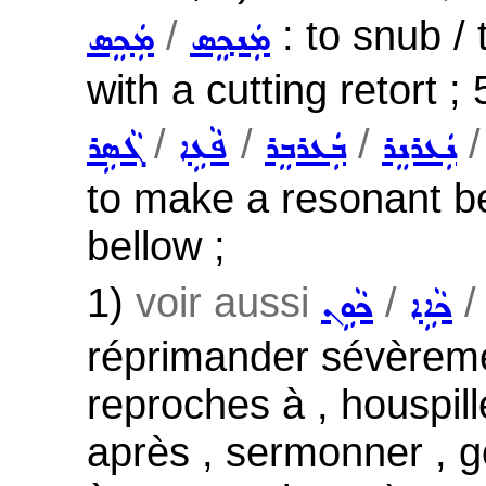
/
: to snub / 
ܡܲܢܟ݂ܸܣ
ܡܲܟܸܣ
with a cutting retort ;
/
/
/
ܢܲܥܪܢܸܪ
ܒܲܥܪܒܸܪ
ܦܵܥܹܐ
ܓܵܣܹܪ
to make a resonant be
bellow ;
1)
voir aussi
/
ܟܵܐܹܐ
ܟܵܘܹܢ
réprimander sévèremen
reproches à , houspill
après , sermonner , 