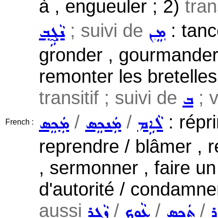
à , engueuler ; 2)
tran
; suivi de
: tanc
ܡܸܢ
ܢܵܓ̰ܹܒ݂
gronder , gourmander 
remonter les bretelles
transitif ; suivi de
; v
ܒ
/
/
: répr
ܠܵܐܹܡ
ܡܲܢܟܸܣ
ܡܲܟܸܣ
French :
reprendre / blâmer , r
, sermonner , faire u
d'autorité / condamne
aussi
/
/
/
ܪ
ܬܲܟܸܣ
ܥܵܘܹܟ݂
ܙܵܓܹܪ