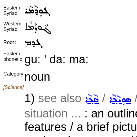
ܓܘܼܕܵܡܵܐ
Eastern
Syriac :
ܓܽܘܕܳܡܳܐ
Western
Syriac :
ܓܕܡ
Root :
Eastern
gu: ' da: ma:
phonetic
:
noun
Category
:
[Science]
1)
see also
/
ܣܘܼܝܵܟ݂ܵܐ
ܣܵܟ݂ܵܐ
situation ...
: an outlin
features / a brief pictu