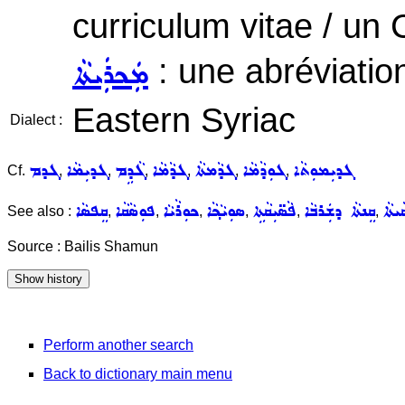
curriculum vitae / un 
: une abréviation
ܡܲܟܪܲܝܬܵܐ
Eastern Syriac
Dialect :
ܓܕܝܼܡܘܼܬܵܐ
ܓܘܼܕܵܡܵܐ
ܓܕܵܡܬܵܐ
ܓܕܵܡܵܐ
ܓܵܕܹܡ
ܓܕܝܼܡܵܐ
ܓܕܡ
Cf.
,
,
,
,
,
,
ܝܬܵܐ
ܩܸܢܬܵܐ ܕܫܲܪܒܵܐ
ܦܵܣ̈ܝܼܩܵܬܹܐ
ܣܘܼܝܵܟ݂ܵܐ
ܟܘܼܪܵܝܵܐ
ܦܘܼܣܵܩܵܐ
ܩܸܦܣܵܐ
See also :
,
,
,
,
,
,
Source : Bailis Shamun
Perform another search
Back to dictionary main menu