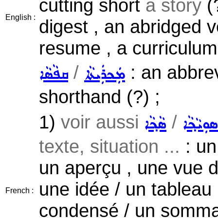
cutting short
a story
(
English :
digest , an abridged v
resume , a curriculum
/
: an abbrev
ܡܲܟܪܲܝܬܵܐ
ܩܦܵܣܵܐ
shorthand (?) ;
1)
voir aussi
/
ܣܘܼܝܵܟ݂ܵܐ
ܣܵܟ݂ܵܐ
texte, situation ...
: un
un aperçu , une vue d
une idée / un tableau
French :
condensé / un sommai