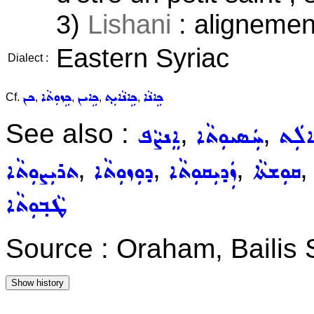
3)
Lishani
: alignemen
Eastern Syriac
Dialect :
ܟܹܐܢܵܐ
ܟܹܐܢܵܐܝܼܬ݂
ܟܹܐܝܢ
ܟܹܙܘܼܬܵܐ
ܟܢ
Cf.
,
,
,
,
See also :
,
,
ܐܠܲܬ
ܚܲܣܝܘܼܬܵܐ
ܐܸܢܨܵܦ
,
,
,
ܩܘܼܫܬܵܐ
ܙܲܕܝܼܩܘܼܬܵܐ
ܕܘܼܙܘܼܬܵܐ
ܬܪܝܼܨܘܼܬܵܐ
ܛܵܒ݂ܘܼܬܵܐ
Source : Oraham, Bailis