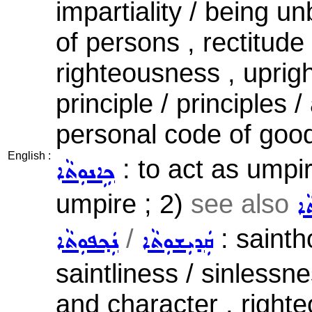
impartiality / being u
of persons , rectitude 
righteousness , uprigh
principle / principles 
personal code of good
English :
: to act as umpir
ܟܹܐܢܘܼܬܵܐ
umpire ; 2)
see also
ܵܐ
/
: sainth
ܩܲܕܝܼܫܘܼܬܵܐ
ܢܲܟ݂ܦܘܼܬܵܐ
saintliness / sinlessnes
and character , right