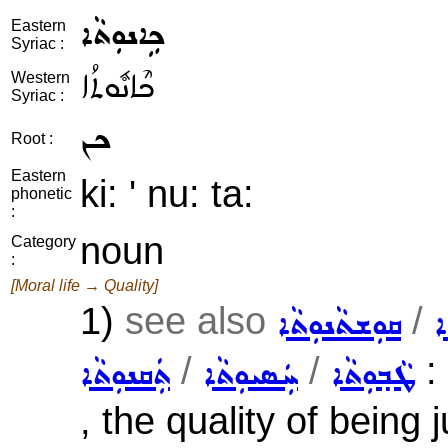
ܟܹܐܢܘܼܬܵܐ
Eastern
Syriac :
ܟܶܐܢܽܘܬܳܐ
Western
Syriac :
ܟܢ
Root :
Eastern
ki: ' nu: ta:
phonetic
:
noun
Category
:
[Moral life → Quality]
1)
see also
/
ܐ
ܩܘܼܫܬܵܢܘܼܬܵܐ
/
/
: 
ܛܵܒ݂ܘܼܬܵܐ
ܚܲܣܝܘܼܬܵܐ
ܬܲܩܢܘܼܬܵܐ
, the quality of being j