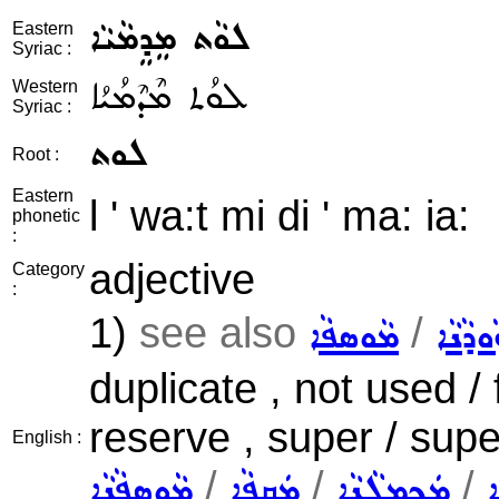
ܠܘܵܬ ܡܸܕܸܡܵܝܵܐ
Eastern
Syriac :
ܠܘܳܬ ܡܶܕܶܡܳܝܳܐ
Western
Syriac :
ܠܘܬ
Root :
Eastern
l ' wa:t mi di ' ma: ia:
phonetic
:
adjective
Category
:
1)
see also
/
ܵܘܕܵܢܵܐ
ܡܵܘܣܦܵܐ
duplicate , not used /
reserve , super / sup
English :
/
/
/
ܐ
ܡܲܟܡܠܵܢܵܐ
ܡܲܩܦܵܐ
ܡܵܘܣܦܵܢܵܐ