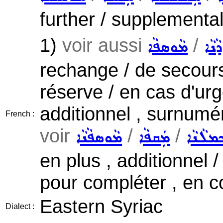
further / supplementa
1)
voir aussi
/
ܵܢܵܐ
ܡܵܘܣܦܵܐ
rechange / de secours
réserve / en cas d'ur
additionnel , surnumér
French :
voir
/
/
ܡܠܵܢܵܐ
ܡܲܩܦܵܐ
ܡܵܘܣܦܵܢܵܐ
en plus , additionnel 
pour compléter , en 
Eastern Syriac
Dialect :