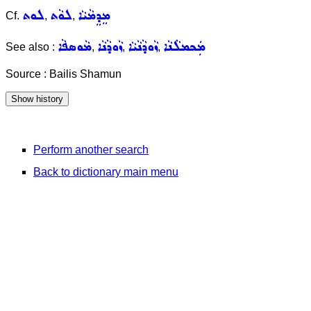
ܡܸܕܸܡܵܝܵܐ
ܠܘܵܬ
ܠܘܬ
Cf.
,
,
ܡܲܟܡܠܵܢܵܐ
ܙܵܘܕܵܢܵܝܵܐ
ܙܵܘܕܵܢܵܐ
ܡܵܘܣܦܵܐ
See also :
,
,
,
Source : Bailis Shamun
Perform another search
Back to dictionary main menu