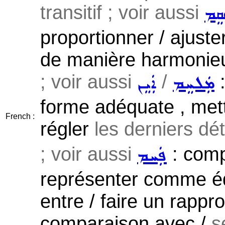
transitif ; voir aussi
ܩܸܡ
proportionner / ajuste
de manière harmonieu
; voir aussi
/
:
ܡܲܠܚܸܡ
ܐܲܝܸܢ
forme adéquate , mettre
French :
régler
les derniers déta
; voir aussi
: compa
ܦܲܚܡ
représenter comme équ
entre / faire un rappr
comparaison avec /
s