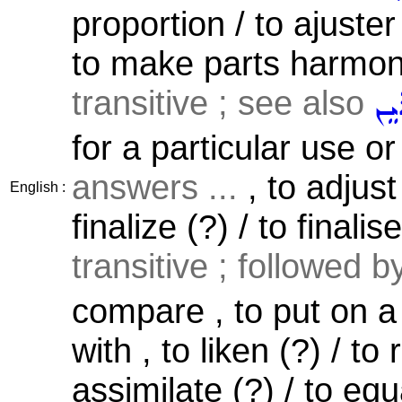
proportion / to ajuster 
to make parts harmoni
transitive ; see also
ܲܝܸܢ
for a particular use 
answers ...
, to adjust 
English :
finalize (?) / to finalis
transitive ; followed 
compare , to put on a
with , to liken (?) / to
assimilate (?) / to equ