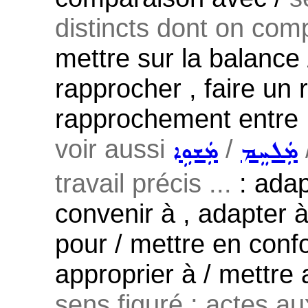
distincts dont on com
mettre sur la balance 
rapprocher , faire un 
rapprochement entre 
voir aussi
/
ܡܲܠܚܸܡ
ܡܲܫܘܹܐ
travail précis ...
: adap
convenir à , adapter 
pour / mettre en conf
approprier à / mettre 
sens figuré ; actes au