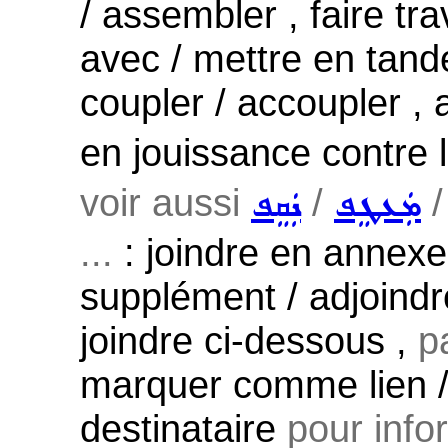
/ assembler , faire tra
avec / mettre en tande
coupler / accoupler , a
en jouissance contre 
voir aussi
/
ܡܲܥܛܸܦ
ܢܲܩܸܦ
...
: joindre en annexe
supplément / adjoindre
joindre ci-dessous ,
p
marquer comme lien /
destinataire
pour infor