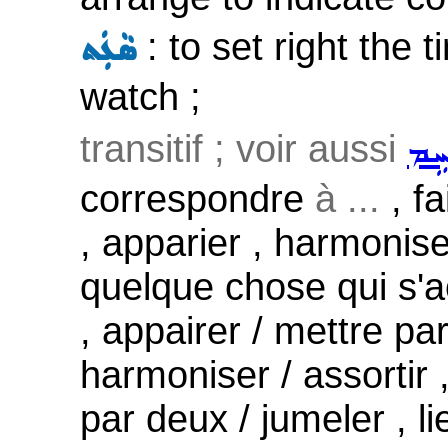
: to set right the 
ܣܵܥܲܬ
watch ;
transitif ; voir aussi
ܚܹܡ
correspondre
à ...
, fa
, apparier , harmonis
quelque chose qui s'a
, appairer / mettre par
harmoniser / assortir 
par deux / jumeler , l