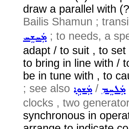
draw a parallel with (?
Bailis Shamun ; transi
; to needs, a spec
ܡܲܚܫܸܚ
adapt / to suit , to set
to bring in line with / 
be in tune with , to c
; see also
/
ܡܲܠܚܸܡ
ܡܲܫܘܹܐ
clocks , two generator
synchronous in opera
arrange to indicate c