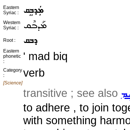
ܡܲܕܒܸܩ
Eastern
Syriac :
ܡܰܕܒܶܩ
Western
Syriac :
ܕܒܩ
Root :
Eastern
' mad biq
phonetic
:
verb
Category
:
[Science]
transitive ; see also
ܹܡ
to adhere , to join tog
with something harmo