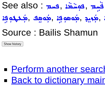
See also :
,
,
ܦܵܚܹܡ
ܦܘܼܚܵܡܵܐ
ܦܚܡ
,
,
,
,
ܡܲܙܝܸܕ
ܡܲܘܣܘܼܦܹܐ
ܡܲܘܣܸܦ
ܡܲܥܛܘܼܦܹܐ
Source : Bailis Shamun
Perform another searc
Back to dictionary ma