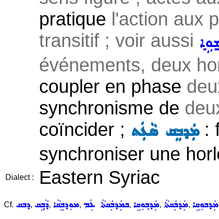
pratique
l'action aux p
transitif ; voir aussi
ܘܹܐ
événements, deux hor
coupler en phase
deu
synchronisme de
deu
coïncider ;
: 
ܡܲܕܒܸܩ ܣܵܥܲܬ
synchroniser une horl
Eastern Syriac
Dialect :
ܡܲܕܒܘܼܩܹܐ
ܡܲܕܒܲܩܬܵܐ
ܡܲܕܒ݂ܘܼܩܹܐ
ܒܡܲܕܒܲܩܬܵܐ ܥܲܡ
ܡܘܼܕܒܸܩܵܐ
ܕܵܒ݂ܸܩ
ܕܒܩ
Cf.
,
,
,
,
,
,