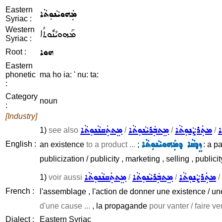
Eastern
ܡܲܗܘܝܵܢܘܼܬܵܐ
Syriac :
Western
ܡܰܗܘܝܳܢܽܘܬܳܐ
Syriac :
ܗܘܐ
Root :
Eastern
phonetic
ma ho ia: ' nu: ta:
:
Category
noun
:
[Industry]
ܐ
ܡܬܲܪܨܵܢܘܼܬܵܐ
ܡܸܬܒܲܪܝܵܢܘܼܬܵܐ
ܡܸܬܬܲܩܢܵܢܘܼܬܵܐ
1)
see also
/
/
/
ܙܸܕܩܵܐ ܕܡܲܗܘܝܵܢܘܼܬܵܐ
English :
an existence
to a product ...
;
: a pa
publicization / publicity , marketing , selling , publici
ܡܬܲܪܨܵܢܘܼܬܵܐ
ܡܸܬܒܲܪܝܵܢܘܼܬܵܐ
ܡܸܬܬܲܩܢܵܢܘܼܬܵܐ
1)
voir aussi
/
/
/
French :
l'assemblage , l'action de donner une existence / u
d'une cause ...
, la propagande
pour vanter / faire ve
Dialect :
Eastern Syriac