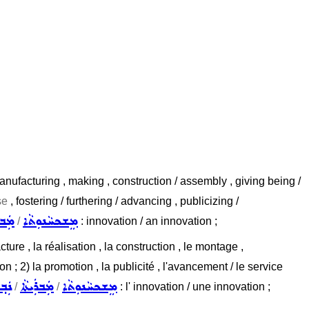
anufacturing , making , construction / assembly , giving being /
se
, fostering / furthering / advancing , publicizing /
ܡܸܫܟܚܵܢܘܼܬܵܐ
ܡܲܒܪ
/
: innovation / an innovation ;
cture , la réalisation , la construction , le montage ,
on ; 2) la promotion , la publicité , l'avancement / le service
ܡܸܫܟܚܵܢܘܼܬܵܐ
ܡܲܒܪܲܝܬܵܐ
ܢܲܒ݂
/
/
: l' innovation / une innovation ;