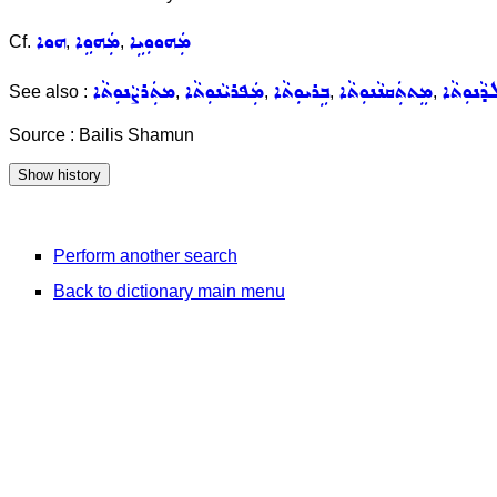
ܡܲܗܘܘܼܝܹܐ
ܡܲܗܘܹܐ
ܗܘܐ
Cf.
,
,
ܵܢܘܼܬܵܐ
ܡܸܬܬܲܩܢܵܢܘܼܬܵܐ
ܒܹܪܝܘܼܬܵܐ
ܡܲܦܪܝܵܢܘܼܬܵܐ
ܡܬܲܪܨܵܢܘܼܬܵܐ
See also :
,
,
,
,
Source : Bailis Shamun
Perform another search
Back to dictionary main menu