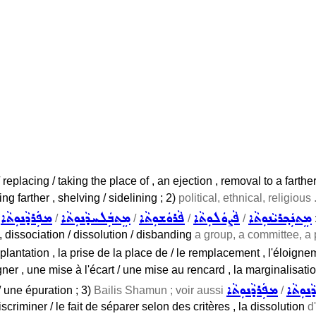
 replacing / taking the place of , an ejection , removal to a farthe
g farther , shelving / sidelining ; 2)
political, ethnical, religious 
ܡܸܬܢܲܟ݂ܪܝܵܢܘܼܬܵܐ
ܦܵܨܘܿܠܘܼܬܵܐ
ܦܵܪܘܿܫܘܼܬܵܐ
ܡܸܬܒܲܠܚܕܵܢܘܼܬܵܐ
ܡܦܲܪܕܵܢܘܼܬܵܐ
o
/
/
/
/
, dissociation / dissolution / disbanding
a group, a committee, a p
lantation , la prise de la place de / le remplacement , l'éloignem
gner , une mise à l'écart / une mise au rencard , la marginalisatio
ܢܘܼܬܵܐ
ܡܦܲܪܕܵܢܘܼܬܵܐ
/ une épuration ; 3)
Bailis Shamun ; voir aussi
/
discriminer / le fait de séparer selon des critères , la dissolution
d