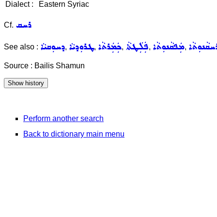
Dialect :
Eastern Syriac
ܪܚܩ
Cf.
ܚܩܵܢܘܼܬܵܐ
ܡܲܦܩܵܢܘܼܬܵܐ
ܦܲܠܲܛܬܵܐ
ܟܲܡܲܪܬܵܐ
ܛܪܘܼܕܝܵܐ
ܕܚܘܼܩܝܵܐ
See also :
,
,
,
,
,
Source : Bailis Shamun
Perform another search
Back to dictionary main menu