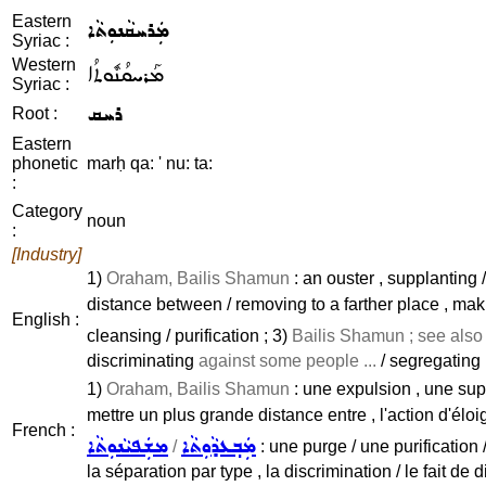
Eastern
ܡܲܪܚܩܵܢܘܼܬܵܐ
Syriac :
Western
ܡܰܪܚܩܳܢܽܘܬܳܐ
Syriac :
ܪܚܩ
Root :
Eastern
phonetic
marḥ qa: ' nu: ta:
:
Category
noun
:
[Industry]
1)
Oraham, Bailis Shamun
: an ouster , supplanting /
distance between / removing to a farther place , makin
English :
cleansing / purification ; 3)
Bailis Shamun ; see als
discriminating
against some people ...
/ segregating 
1)
Oraham, Bailis Shamun
: une expulsion , une supp
mettre un plus grande distance entre , l'action d'éloi
French :
ܡܲܒ݂ܥܕܵܘܼܬܵܐ
ܡܫܲܦܝܵܢܘܼܬܵܐ
/
: une purge / une purification 
la séparation par type , la discrimination / le fait de 