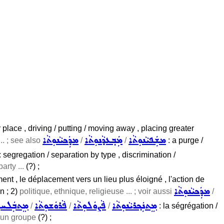
r place , driving / putting / moving away , placing greater
ܡܫܲܦܝܵܢܘܼܬܵܐ
ܡܲܒ݂ܥܕܵܢܘܼܬܵܐ
ܡܕܲܟܝܵܢܘܼܬܵܐ
... ; see also
/
/
: a purge /
: segregation / separation by type , discrimination /
arty ...
(?) ;
ent , le déplacement vers un lieu plus éloigné , l'action de
ܡܕܲܟܝܵܢܘܼܬܵܐ
n ; 2)
politique, ethnique, religieuse ... ; voir aussi
/
ܡܸܬܢܲܟ݂ܪܝܵܢܘܼܬܵܐ
ܦܵܨܘܿܠܘܼܬܵܐ
ܦܵܪܘܿܫܘܼܬܵܐ
ܡܸܬܒܲܠܚܕܵ
/
/
/
: la ségrégation /
'un groupe
(?) ;