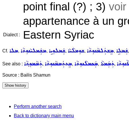
point final (?) ; 3)
voir
appartenance à un gr
Eastern Syriac
Dialect :
ܫܲܡܠܹܐ
ܡܸܫܬܲܠܡܵܢܘܼܬܵܐ
ܫܘܼܡܠܵܝܵܐ
ܫܲܡܠܘܼܝܹܐ
ܡܫܲܡܠܝܵܢܘܼܬܵܐ
ܡܠܐ
Cf.
,
,
,
,
,
ܢܘܼܬܵܐ
ܬܲܡܲܡܬܵܐ
ܡܲܟܡܠܵܢܘܼܬܵܐ
ܡܸܬܬܲܡܡܵܢܘܼܬܵܐ
ܬܲܡܵܡܘܼܬ݂ܵܐ
See also :
,
,
,
,
Source : Bailis Shamun
Perform another search
Back to dictionary main menu