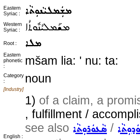
ܡܫܲܡܠܝܵܢܘܼܬܵܐ
Eastern
Syriac :
ܡܫܰܡܠܝܳܢܽܘܬܳܐ
Western
Syriac :
ܡܠܐ
Root :
Eastern
mšam lia: ' nu: ta:
phonetic
:
noun
Category
:
[Industry]
1)
of a claim, a promis
, fulfillment / accomp
see also
/
ܘܿܕܘܼܬܵܐ
ܣܵܥܘܿܪܘܼܬܵܐ
English :