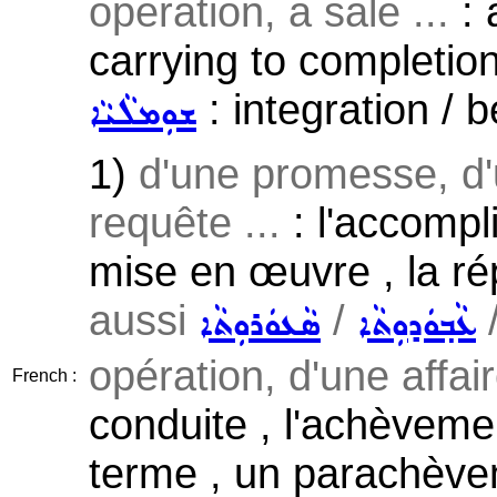
operation, a sale ...
: 
carrying to completion 
: integration / b
ܫܘܼܡܠܵܝܵܐ
1)
d'une promesse, d'
requête ...
: l'accompli
mise en œuvre , la rép
aussi
/
ܥܵܒ݂ܘܿܕܘܼܬܵܐ
ܣܵܥܘܿܪܘܼܬܵܐ
opération, d'une affair
French :
conduite , l'achèveme
terme , un parachève