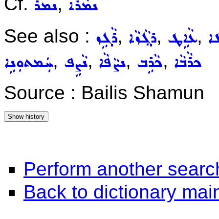
Cf.
,
ܢܡܵܪܵܐ
ܢܡܪ
See also :
,
,
,
ܵܐ
ܥܵܐܹܛ
ܪܓ݂ܵܙܵܐ
ܪܵܓܹܙ
,
,
,
,
ܟܪܵܒܵܐ
ܟܵܪܹܒ
ܢܨܵܦܵܐ
ܢܵܨܹܦ
ܚܲܡܬܘܼܢܹܐ
Source : Bailis Shamun
Perform another searc
Back to dictionary ma