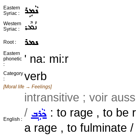
ܢܵܡܹܪ
Eastern
Syriac :
ܢܳܡܶܪ
Western
Syriac :
ܢܡܪ
Root :
Eastern
' na: mi:r
phonetic
:
verb
Category
:
[Moral life → Feelings]
intransitive ; voir aus
/
: to rage , to be r
ܟܵܪܹܒ
English :
a rage , to fulminate /