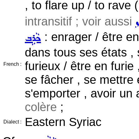
, to flare up / to rave (
intransitif ; voir aussi
ܙ
: enrager / être en
ܟܵܪܹܒ
dans tous ses états , 
furieux / être en furie 
French :
se fâcher , se mettre en
s'emporter , avoir un
colère
;
Eastern Syriac
Dialect :