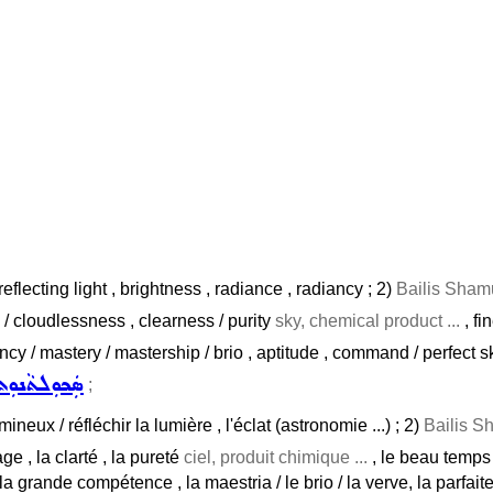
reflecting light , brightness , radiance , radiancy ; 2)
Bailis Sham
 / cloudlessness , clearness / purity
sky, chemical product ...
, fi
ency / mastery / mastership / brio , aptitude , command / perfect ski
ܣܲܟܘܼܠܬܵܢܘܼܬ
;
lumineux / réfléchir la lumière , l'éclat (astronomie ...) ; 2)
Bailis S
ge , la clarté , la pureté
ciel, produit chimique ...
, le beau temps 
/ la grande compétence , la maestria / le brio / la verve, la parfait