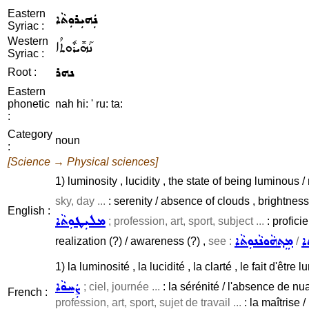
Eastern
ܢܲܗܝܼܪܘܼܬܵܐ
Syriac :
Western
ܢܰܗܺܝܪܽܘܬܳܐ
Syriac :
ܢܗܪ
Root :
Eastern
phonetic
nah hi: ' ru: ta:
:
Category
noun
:
[Science → Physical sciences]
1) luminosity , lucidity , the state of being luminous / 
sky, day ...
: serenity / absence of clouds , brightness
English :
ܡܠܝܼܛܘܼܬܵܐ
; profession, art, sport, subject ...
: profici
ܐ
ܡܸܬ݂ܗܵܘܢܵܢܘܼܬܵܐ
realization (?) / awareness (?) ,
see :
/
1) la luminosité , la lucidité , la clarté , le fait d'être 
ܨܲܚܘܵܐ
; ciel, journée ...
: la sérénité / l'absence de nua
French :
profession, art, sport, sujet de travail ...
: la maîtrise 