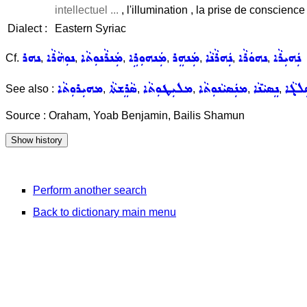
intellectuel ...
, l'illumination , la prise de conscience 
Dialect :
Eastern Syriac
ܢܲܗܝܼܪܵܐ
ܢܗܘܿܪܵܐ
ܢܲܗܪܵܢܵܐ
ܡܲܢܗܸܪ
ܡܲܢܗܘܼܪܹܐ
ܡܲܢܪܵܢܘܼܬܵܐ
ܢܘܼܗܵܪܵܐ
ܢܗܪ
Cf.
,
,
,
,
,
,
,
ܠܓ݂ܵܐ
ܢܸܣܝܵܢܵܐ
ܡܢܲܣܝܵܢܘܼܬܵܐ
ܡܠܝܼܛܘܼܬܵܐ
ܣܵܪܸܫܬܵܐ
ܡܗܝܼܪܘܼܬܵܐ
See also :
,
,
,
,
,
Source : Oraham, Yoab Benjamin, Bailis Shamun
Perform another search
Back to dictionary main menu