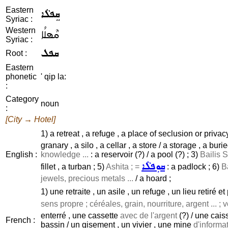
Eastern
ܩܸܦܠܵܐ
Syriac :
Western
ܩܶܦܠܳܐ
Syriac :
ܩܦܠ
Root :
Eastern
phonetic
' qip la:
:
Category
noun
:
[City → Hotel]
1) a retreat , a refuge , a place of seclusion or priva
granary , a silo , a cellar , a store / a storage , a bur
English :
knowledge ...
: a reservoir (?) / a pool (?) ; 3)
Bailis S
ܩܘܼܦܠܵܐ
fillet , a turban ; 5)
Ashita ; =
: a padlock ; 6)
B
jewels, precious metals ...
/ a hoard ;
1) une retraite , un asile , un refuge , un lieu retiré et
sens propre ; céréales, grain, nourriture, argent ... ; 
enterré , une cassette
avec de l'argent
(?) / une cais
French :
bassin / un gisement , un vivier , une mine
d'informat