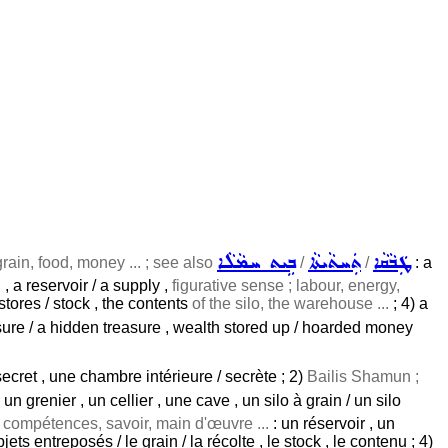
ܛܲܒܵܩܵܐ
ܬܲܚܬܵܝܬܵܐ
ܒܹܝܬ ܚܡܵܠܵܐ
rain, food, money ... ; see also
/
/
: a
.
, a reservoir / a supply ,
figurative sense ; labour, energy,
 stores / stock , the contents
of the silo, the warehouse ...
; 4) a
sure / a hidden treasure , wealth stored up / hoarded money
in secret , une chambre intérieure / secrète ; 2)
Bailis Shamun ;
un grenier , un cellier , une cave , un silo à grain / un silo
; compétences, savoir, main d'œuvre ...
: un réservoir , un
bjets entreposés / le grain / la récolte , le stock , le contenu ; 4)