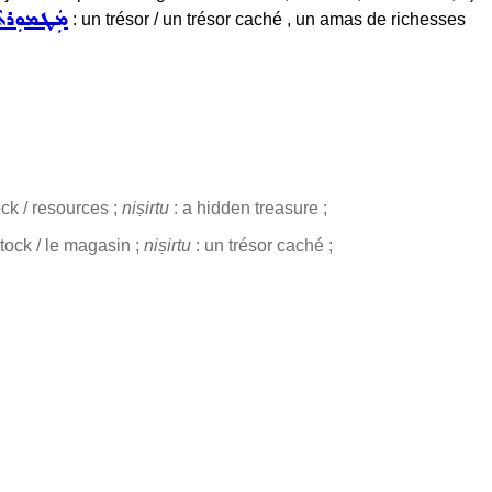
ܡܲܛܡܘܼܪܬܵ
: un trésor / un trésor caché , un amas de richesses
tock / resources ;
niṣirtu
: a hidden treasure ;
 stock / le magasin ;
niṣirtu
: un trésor caché ;