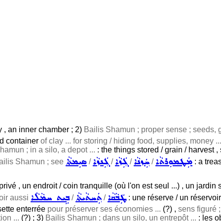
cy , an inner chamber ; 2)
Bailis Shamun ; proper sense ; seeds, g
ied container
of clay ... for storing / hiding food, supplies, money ..
hamun ; in a silo, a depot ...
: the things stored / grain / harvest ,
ܡܲܛܡܘܼܪܬܵܐ
ܚܲܙܢܵܐ
ܓܲܙܵܐ
ܓܲܢܙܵܐ
ܣܝܼܡܬܵܐ
ailis Shamun ; see
/
/
/
/
: a trea
 privé , un endroit / coin tranquille (où l'on est seul ...) , un jard
ܛܲܒܵܩܵܐ
ܬܲܚܬܵܝܬܵܐ
ܒܹܝܬ ܚܡܵܠܵܐ
voir aussi
/
/
: une réserve / un réservoir 
sette enterrée
pour préserver ses économies ...
(?) ,
sens figuré 
ion ...
(?) ; 3)
Bailis Shamun ; dans un silo, un entrepôt ...
: les o