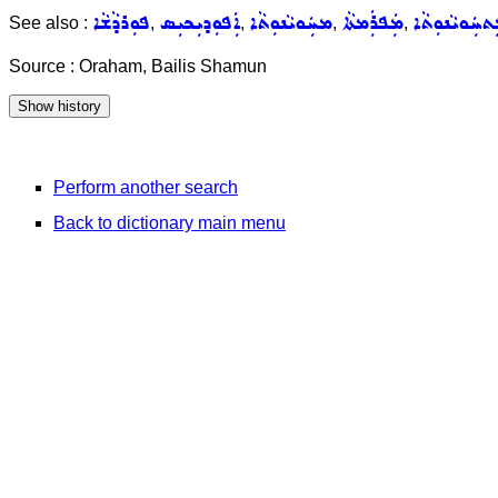
ܬܚܲܘܝܵܢܘܼܬܵܐ
ܡܲܦܪܲܡܬܵܐ
ܡܚܲܘܝܵܢܘܼܬܵܐ
ܐܲܦܘܼܕܝܼܟܝܼܣ
ܦܘܼܪܕܵܫܵܐ
See also :
,
,
,
,
Source : Oraham, Bailis Shamun
Perform another search
Back to dictionary main menu