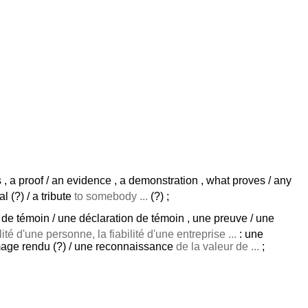
 , a proof / an evidence , a demonstration , what proves / any
l (?) / a tribute
to somebody ...
(?) ;
 de témoin / une déclaration de témoin , une preuve / une
ité d'une personne, la fiabilité d'une entreprise ...
: une
age rendu (?) / une reconnaissance
de la valeur de ...
;