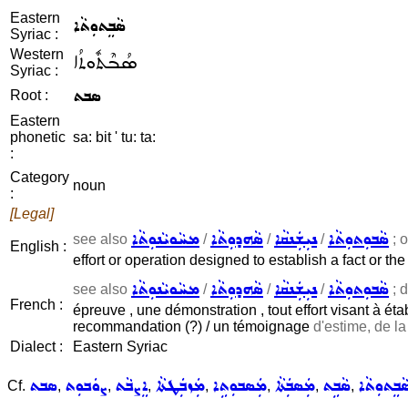
Eastern
ܣܵܒܸܬܘܼܬܵܐ
Syriac :
Western
ܣܳܒܶܬܽܘܬܳܐ
Syriac :
ܣܒܬ
Root :
Eastern
phonetic
sa: bit ' tu: ta:
:
Category
noun
:
[Legal]
ܣܵܒܘܼܬܘܼܬܵܐ
ܢܝܼܫܲܢܩܵܐ
ܣܵܗܕܘܼܬܵܐ
ܡܚܵܘܝܵܢܘܼܬܵܐ
see also
/
/
/
; o
English :
effort or operation designed to establish a fact or the 
ܣܵܒܘܼܬܘܼܬܵܐ
ܢܝܼܫܲܢܩܵܐ
ܣܵܗܕܘܼܬܵܐ
ܡܚܵܘܝܵܢܘܼܬܵܐ
see also
/
/
/
; d
French :
épreuve , une démonstration , tout effort visant à établ
recommandation (?) / un témoignage
d'estime, de la
Dialect :
Eastern Syriac
ܵܒܸܬܘܼܬܵܐ
ܣܵܒܹܬ
ܡܲܣܒܲܬܵܐ
ܡܲܣܒܘܼܬܹܐ
ܡܲܙܒܲܛܬܵܐ
ܐܸܨܒܵܬ
ܨܘܿܒܘܼܬ
ܣܒܬ
Cf.
,
,
,
,
,
,
,