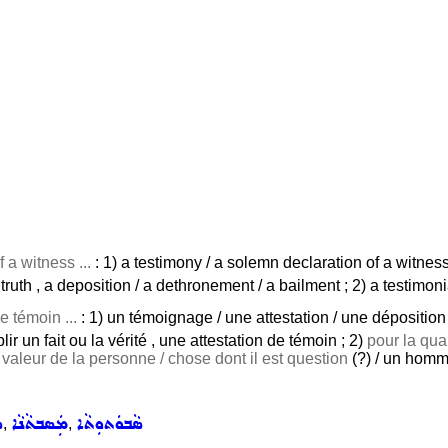
f a witness ...
: 1) a testimony / a solemn declaration of a witness
truth , a deposition / a dethronement / a bailment ; 2) a testimonia
e témoin ...
: 1) un témoignage / une attestation / une déposition
ir un fait ou la vérité , une attestation de témoin ; 2)
pour la qual
 valeur de la personne / chose dont il est question
(?) / un homm
ܣܵܒܘܿܬܘܼܬܵܐ
ܡܲܣܒܬܵܢܵܐ
ܣ
,
,