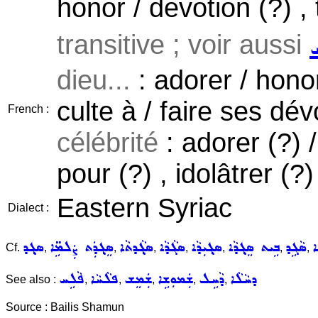
honor / devotion (?) , t
transitive ; voir aussi
ܚ
dieu...
: adorer / honor
culte à / faire ses dév
French :
célébrité
: adorer (?) 
pour (?) , idolâtrer (?)
Eastern Syriac
Dialect :
ܐ
ܣܵܓܹܕ
ܒܹܝܬ ܣܸܓ݂ܕܵܐ
ܣܓ݂ܝܼܕܵܐ
ܣܓܵܕܵܐ
ܣܓ݂ܵܕܬܵܐ
ܣܸܓ݂ܕܲܬ ܨܲܠܡܹ̈ܐ
ܣܓ݂ܕ
Cf.
,
,
,
,
,
,
,
ܕܚܵܠܵܐ
ܕܵܚܹܠ
ܫܲܡܘܼܫܹܐ
ܫܲܡܸܫ
ܦܠܵܚܵܐ
ܦܵܠܹܚ
See also :
,
,
,
,
,
Source : Bailis Shamun