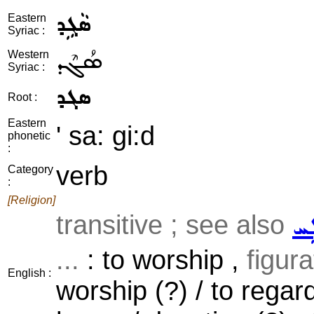
ܣܵܓܹܕ
Eastern
Syriac :
ܣܳܓܶܕ
Western
Syriac :
ܣܓܕ
Root :
Eastern
' sa: gi:d
phonetic
:
verb
Category
:
[Religion]
transitive ; see also
ܹܚ
...
: to worship ,
figura
English :
worship (?) / to regar