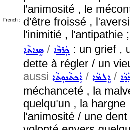
l'animosité , le mécont
d'être froissé , l'avers
French :
l'inimitié , l'antipathie 
/
: un grief , 
ܟܲܪܒܵܐ
ܣܸܢܐܬܵܐ
dette à régler / un vi
aussi
/
/
ܵܕܵܐ
ܐܸܠܡܵܐ
ܐܲܟܬܵܢܘܼܬܵܐ
méchanceté , la malvei
quelqu'un , la hargne 
l'animosité / une dent
volonté envers quelqu'