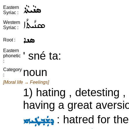
ܣܢܵܝܬܵܐ
Eastern
Syriac :
ܣܢܳܝܬܳܐ
Western
Syriac :
ܣܢܐ
Root :
Eastern
' sné ta:
phonetic
:
noun
Category
:
[Moral life → Feelings]
1) hating , detesting ,
having a great aversio
: hatred for the
ܕܫܲܒ݂ܛܲܝܗܝ