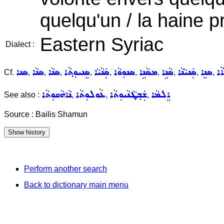
quelqu'un / la haine p
Eastern Syriac
Dialect :
ܐܵܐ
ܣܢܸܐ
ܣܲܢܝܵܢܵܐ
ܣܵܢܹܐ
ܡܣܵܢܹܐ
ܣܢܘܼܘܵܐ
ܣܲܢܵܝܵܐ
ܣܸܢܝܘܼܬ݂ܵܐ
ܣܢܵܐ
ܣܢܵܐ
ܣܢܐ
Cf.
,
,
,
,
,
,
,
,
,
,
ܐܸܠܡܵܐ
ܫܲܒ݂ܛܵܢܵܝܘܼܬܵܐ
ܥܵܘܠܘܼܬܵܐ
ܢܵܐܗܵܩܘܼܬܵܐ
See also :
,
,
,
Source : Bailis Shamun
Perform another search
Back to dictionary main menu