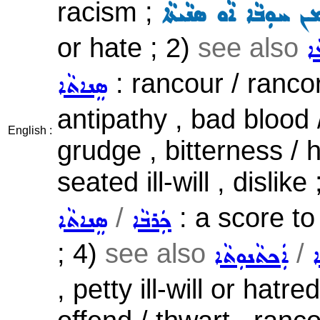
racism ;
݂ܢ ܚܘܼܒܵܐ ܐܵܘ ܣܢܵܝܬܵܐ
or hate ; 2)
see also
ܐ
: rancour / rancor
ܣܸܢܐܬܵܐ
antipathy , bad blood /
English :
grudge , bitterness / h
seated ill-will , dislike
/
: a score to
ܟܲܪܒܵܐ
ܣܸܢܐܬܵܐ
; 4)
see also
/
ܐ
ܐܲܟܬܵܢܘܼܬܵܐ
, petty ill-will or hatre