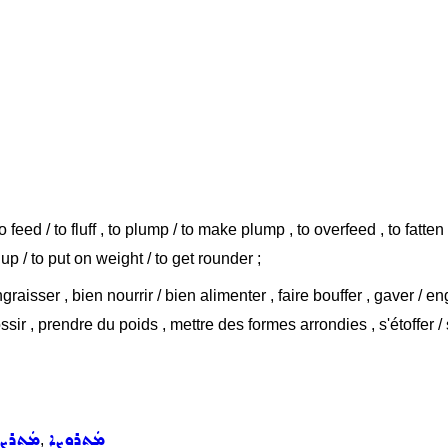
to feed / to fluff , to plump / to make plump , to overfeed , to fatten 
 up / to put on weight / to get rounder ;
graisser , bien nourrir / bien alimenter , faire bouffer , gaver / e
ssir , prendre du poids , mettre des formes arrondies , s'étoffer 
ܡܲܬܪܘܼܨܹܐ
ܡܲܬܪܸܨ
,