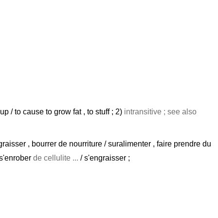
up / to cause to grow fat , to stuff ; 2)
intransitive ; see also
ngraisser , bourrer de nourriture / suralimenter , faire prendre du
/ s'enrober
de cellulite ...
/ s'engraisser ;