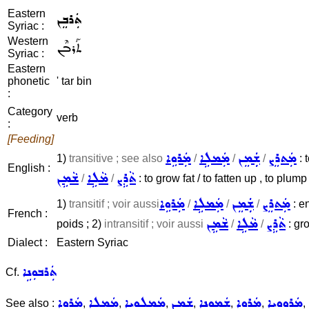
Eastern
ܬܲܪܒܸܢ
Syriac :
Western
ܬܰܪܒܶܢ
Syriac :
Eastern
phonetic
' tar bin
:
Category
verb
:
[Feeding]
ܡܲܬܪܸܨ
ܫܲܲܡܸܢ
ܡܲܡܠܹܐ
ܡܲܪܘܹܐ
1)
transitive ; see also
/
/
/
: 
English :
ܬܵܪܹܨ
ܡܵܠܹܐ
ܫܵܡܹܢ
/
/
: to grow fat / to fatten up , to plump
ܡܲܬܪܸܨ
ܫܲܲܡܸܢ
ܡܲܡܠܹܐ
ܡܲܪܘܹܐ
1)
transitif ; voir aussi
/
/
/
: en
French :
ܬܵܪܹܨ
ܡܵܠܹܐ
ܫܵܡܹܢ
poids ; 2)
intransitif ; voir aussi
/
/
: gro
Dialect :
Eastern Syriac
ܬܲܪܒܘܼܢܹܐ
Cf.
ܡܲܪܘܘܼܝܹܐ
ܡܲܪܘܹܐ
ܫܲܡܘܼܢܹܐ
ܫܲܡܸܢ
ܡܲܡܠܘܼܝܹܐ
ܡܲܡܠܹܐ
ܡܲܪܘܹܐ
See also :
,
,
,
,
,
,
,