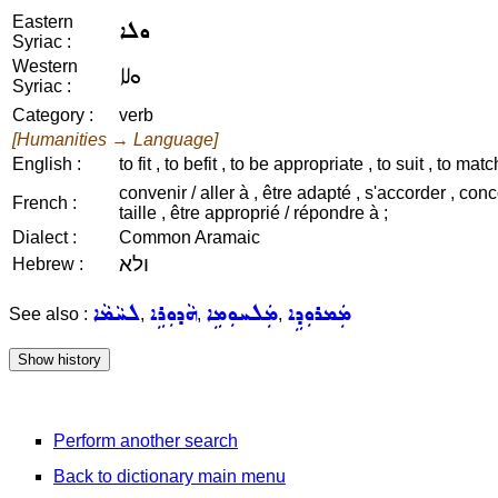
Eastern
ܘܠܐ
Syriac :
Western
ܘܠܐ
Syriac :
Category :
verb
[Humanities → Language]
English :
to fit , to befit , to be appropriate , to suit , to m
convenir / aller à , être adapté , s'accorder , conc
French :
taille , être approprié / répondre à ;
Dialect :
Common Aramaic
ולא
Hebrew :
ܡܲܡܪܘܼܕܹܐ
ܡܲܠܚܘܼܡܹܐ
ܗܵܕܘܼܪܹܐ
ܠܚܵܡܵܐ
See also :
,
,
,
Perform another search
Back to dictionary main menu