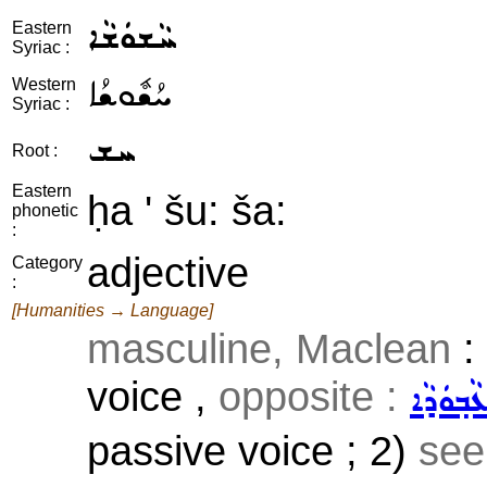
ܚܵܫܘܿܫܵܐ
Eastern
Syriac :
ܚܳܫܽܘܫܳܐ
Western
Syriac :
ܚܫ
Root :
Eastern
ḥa ' šu: ša:
phonetic
:
adjective
Category
:
[Humanities → Language]
masculine, Maclean
:
voice ,
opposite :
ܵܒ݂ܘܿܕܵܐ
passive voice ; 2)
se