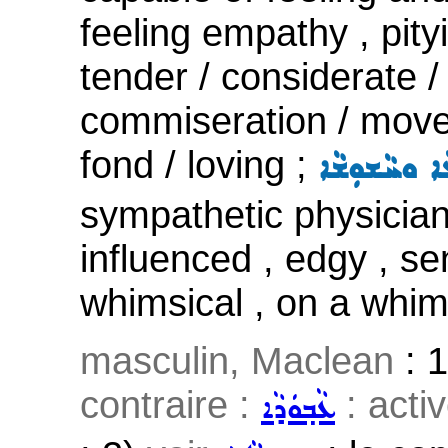
feeling empathy , pityin
tender / considerate / s
commiseration / mov
fond / loving ;
ܡܵܐ ܘܚܵܫܘܼܫܵܐ
sympathetic physician
influenced , edgy , sen
whimsical , on a whim
masculin, Maclean
: 
contraire :
: acti
ܥܵܒ݂ܘܿܕܵܐ