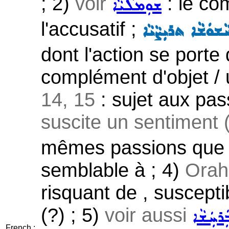
; 2)
voir
: le com
ܫܘܼܡܠܵܝܵܐ
l'accusatif ;
ܫܘܿܫܵܐ ܬܪܝܼܨܵܝܵܐ
dont l'action se porte
complément d'objet / u
14, 15
: sujet aux pas
suscite un sentiment (p
mêmes passions que 
semblable à ; 4)
Ora
risquant de , susceptib
(?) ; 5)
voir aussi
ܲܪܚܲܫܵܐ
French :