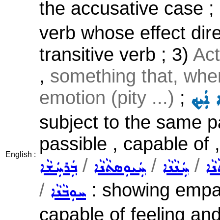
the accusative case ;
verb whose effect dire
transitive verb ; 3)
Act
,
something that, when
emotion (pity ...)
;
 ܐܲܝܟ݂
subject to the same p
passible , capable of , 
English :
/
/
/
ܵܐ
ܚܲܢܵܢܵܐ
ܚܲܝܘܼܣܬܵܢܵܐ
ܒܲܪܚܲܫܵܐ
/
: showing empat
ܚܘܼܒܵܢܵܐ
capable of feeling an