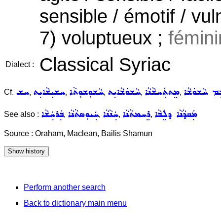
sensible / émotif / vu
7) voluptueux ;
fémini
Classical Syriac
Dialect :
ܸܡ ܚܵܫܘܿܫܵܐ
ܡܸܬܬܲܚܫܵܢܵܐ
ܚܵܫܘܿܫܵܐܝܼܬ
ܚܵܫܘܼܫܘܼܬܵܐ
ܚܫܝܼܫܵܐܝܼܬ
ܚܫ
Cf.
,
,
,
,
,
ܡܲܩܕܵܢܵܐ ܕܠܸܒܵܐ
ܪܸܚܡܬܵܢܵܐ
ܚܲܢܵܢܵܐ
ܚܲܝܘܼܣܬܵܢܵܐ
ܒܲܪܚܲܫܵܐ
See also :
,
,
,
,
Source : Oraham, Maclean, Bailis Shamun
Perform another search
Back to dictionary main menu