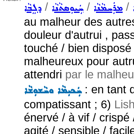
/
/
/
ܡܪܲܚܡܵܢܵܐ
ܚܲܝܘܼܣܬܵܢܵܐ
ܕܠܸܒܵܐ
au malheur des autres 
douleur d'autrui , pass
touché / bien disposé , 
malheureux pour autru
attendri
par le malheur
: en tant
ܚܲܟܝܼܡܵܐ ܘܚܵܫܘܼܫܵܐ
compatissant ; 6)
Lis
énervé / à vif / crispé
agité / sensible / faci