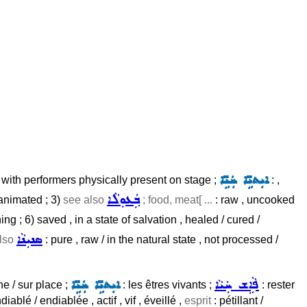
ܐܝܼܬܝܹ̈ܐ ܚܲܝܹ̈ܐ
 , with performers physically present on stage ;
: ,
ܒܲܥܘܼܠܵܐ
, animated ; 3)
see also
; food, meat[ ...
: raw , uncooked
ing ; 6) saved , in a state of salvation , healed / cured /
ܣܢܝܼܢܵܐ
also
: pure , raw / in the natural state , not processed /
ܦܵܐܹܫ ܚܲܝܵܐ
ܐܝܼܬܝܹ̈ܐ ܚܲܝܹ̈ܐ
ne / sur place ;
: les êtres vivants ;
: rester
diablé / endiablée , actif , vif , éveillé ,
esprit
: pétillant /