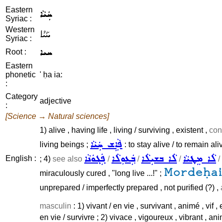
Eastern
ܚܲܝܵܐ
Syriac :
Western
ܚܰܝܳܐ
Syriac :
ܚܝܐ
Root :
Eastern
phonetic
' ḥa ia:
:
Category
adjective
:
[Science → Natural sciences]
1) alive , having life , living / surviving , existent ,
conc
ܦܵܐܹܫ ܚܲܝܵܐ
living beings ;
: to stay alive / to remain aliv
ܠܵܐ ܡܸܛܝܵܐ
ܠܵܐ ܒܫܝܼܠܵܐ
ܒܲܥܘܼܠܵܐ
ܦܲܓܘܿܢܵܐ
English :
; 4)
see also
/
/
/
/
Mordeḥai
miraculously cured , "long live ...!" ;
unprepared / imperfectly prepared , not purified (?) ,
masculin
: 1) vivant / en vie , survivant , animé , vif ,
en vie / survivre ; 2) vivace , vigoureux , vibrant , an