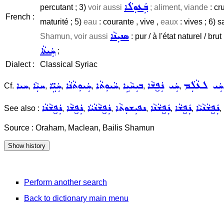
ܒܲܥܘܼܠܵܐ
percutant ; 3)
voir aussi
; aliment, viande
: cru
French :
maturité ; 5)
eau
: courante , vive ,
eaux
: vives ; 6) s
ܣܢܝܼܢܵܐ
Shamun, voir aussi
: pur / à l'état naturel / b
ܚܲܝܬܵܐ
;
Dialect :
Classical Syriac
ܚܲܝ ܠܥܵܠܲܡ
ܚܲܝ ܢܲܦ̮ܫܵܐ
ܒܝܼܚܵܝܹܐ
ܚܵܝܘܼܬܵܐ
ܚܲܝܘܼܬܵܢܵܐ
ܚܲܝܹ̈ܐ
ܚܝܼܵܐ
ܚܝܐ
Cf.
,
,
,
,
,
,
,
ܢܲܦ̮ܫܵܢܵܝܵܐ
ܢܲܦ̮ܫܵܐ
ܢܲܦ̮ܫܵܢܵܐ
ܢܦܝܼܫܘܼܬܵܐ
ܢܲܦ̮ܫܵܢܵܝܵܐ
ܢܲܦ̮ܫܵܐ
ܢܲܦ̮ܫܵܢܵܐ
See also :
,
,
,
,
,
,
,
Source : Oraham, Maclean, Bailis Shamun
Perform another search
Back to dictionary main menu