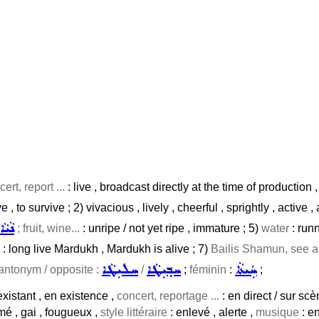
ert, report ...
: live , broadcast directly at the time of production
e , to survive ; 2) vivacious , lively , cheerful , sprightly , active 
ܢܵܝܵܐ
; fruit, wine...
: unripe / not yet ripe , immature ; 5)
water
: runn
: long live Mardukh , Mardukh is alive ; 7)
Bailis Shamun, see 
ܚܲܝܬܵܐ
ܚܒ݂ܝܼܛܵܐ
ܚܠܝܼܛܵܐ
antonym / opposite :
/
;
féminin
:
;
 existant , en existence ,
concert, reportage ...
: en direct / sur scè
imé , gai , fougueux ,
style littéraire
: enlevé , alerte ,
musique
: en