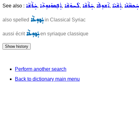
ܲܟܡܵܢܵܐ
ܐܲܫܵܝܵܐ
ܐܵܫܘܼܦܵܐ
ܚܲܪܵܫܵܐ
ܠܵܚܘܿܫܵܐ
ܐܲܦ݈ܣܘܿܢܘܼܬܵܐ
ܚܲܪܵܫܵܐ
See also :
,
,
,
,
,
,
ܝܲܕܘܼܥܵܐ
also spelled
in Classical Syriac
ܝܲܕܘܼܥܵܐ
aussi écrit
en syriaque classique
Perform another search
Back to dictionary main menu