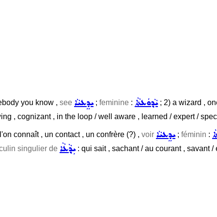
ܝܵܕ݂ܘܿܥܬܵܐ
ܝܕܸܥܝܵܐ
mebody you know ,
see
;
feminine
:
; 2) a wizard , on
ng , cognizant , in the loop / well aware , learned / expert / specia
ܵܐ
ܝܕܸܥܝܵܐ
on connaît , un contact , un confrère (?) ,
voir
;
féminin
:
ܝܼܕ݂ܵܥܵܐ
culin singulier de
: qui sait , sachant / au courant , savant / 