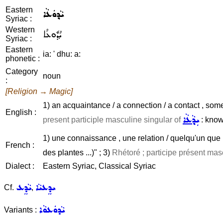
Eastern
ܝܵܕ݂ܘܿܥܵܐ
Syriac :
Western
ܝܳܕ݂ܽܘܥܳܐ
Syriac :
Eastern
ia: ' dhu: a:
phonetic :
Category
noun
:
[Religion → Magic]
1) an acquaintance / a connection / a contact , so
English :
ܝܼܕ݂ܵܥܵܐ
present participle masculine singular of
: knowi
1) une connaissance , une relation / quelqu'un que l'
French :
des plantes ...)" ; 3)
Rhétoré ; participe présent mas
Dialect :
Eastern Syriac, Classical Syriac
ܝܕܸܥܝܵܐ
ܝܵܕܸܥ
Cf.
,
ܝܵܕܘܿܥܘܵܐ
Variants :