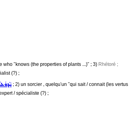
e who "knows (the properties of plants ...)" ; 3)
Rhétoré ;
list (?) ;
ܝܵܕ݂ܘܿܥܬ
; 2) un sorcier , quelqu'un "qui sait / connait (les vertus
expert / spécialiste (?) ;