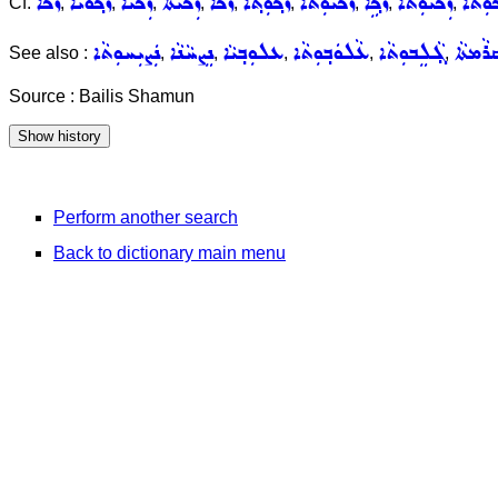
݂ܘܼܬܵܐ
ܙܲܟܵܝܘܼܬܵܐ
ܙܵܟ݂ܹܐ
ܙܵܟܵܝܘܼܬܵܐ
ܙܵܟ݂ܘܼܬ݂ܵܐ
ܙܟܵܐ
ܙܲܟܵܝܬܵܐ
ܙܲܟܵܝܵܐ
ܙܵܟ݂ܘܿܝܵܐ
ܙܟܐ
Cf.
,
,
,
,
,
,
,
,
,
ܪܵܡܬܵܐ
ܓ݂ܵܠܸܒܘܼܬܵܐ
ܥܵܠܘܿܒ݂ܘܼܬܵܐ
ܥܠܘܼܒ݂ܝܵܐ
ܢܸܨܚܵܢܵܐ
ܢܲܨܝܼܚܘܼܬܵܐ
See also :
,
,
,
,
,
Source : Bailis Shamun
Perform another search
Back to dictionary main menu