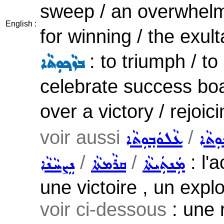
sweep / an overwhelm
English :
for winning / the exult
: to triumph / to 
ܒܙܵܟ݂ܘܼܬܵܐ
celebrate success boa
over a victory / rejoici
voir aussi
/
ܼܬܵܐ
ܥܵܠܘܿܒ݂ܘܼܬܵܐ
/
/
: l'a
ܡܲܢܬܲܝܬܵܐ
ܩܪܵܡܬܵܐ
ܢܸܨܚܵܢܵܐ
une victoire , un expl
voir ci-dessous
: une 