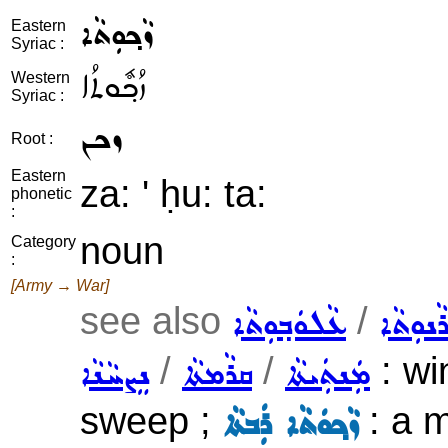
ܙܵܟ݂ܘܼܬܵܐ
Eastern
Syriac :
ܙܳܟ݂ܽܘܬܳܐ
Western
Syriac :
ܙܟܢ
Root :
Eastern
za: ' ḥu: ta:
phonetic
:
noun
Category
:
[Army → War]
see also
/
ܢܘܼܬܵܐ
ܥܵܠܘܿܒ݂ܘܼܬܵܐ
/
/
: wi
ܡܲܢܬܲܝܬܵܐ
ܩܪܵܡܬܵܐ
ܢܸܨܚܵܢܵܐ
sweep ;
: a m
ܙܵܟ݂ܘܿܬܵܐ ܪܲܒܬܵܐ