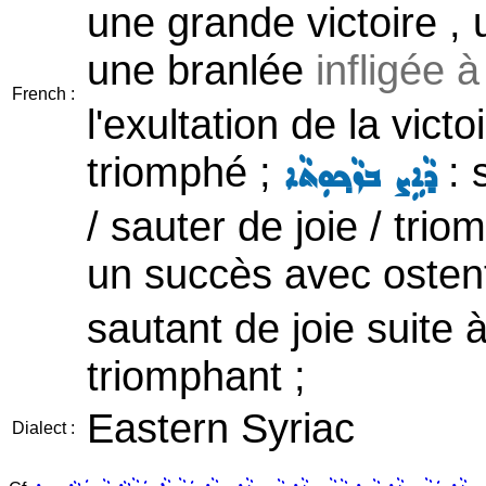
une grande victoire , u
une branlée
infligée 
French :
l'exultation de la victo
triomphé ;
: 
ܕܵܐܹܨ ܒܙܵܟ݂ܘܼܬܵܐ
/ sauter de joie / trio
un succès avec ostent
sautant de joie suite à
triomphant ;
Eastern Syriac
Dialect :