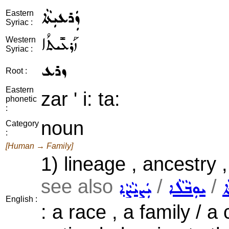
ܙܲܪܥܝܼܬܵܐ
Eastern
Syriac :
ܙܰܪܥܺܝܬܳܐ
Western
Syriac :
ܙܪܥ
Root :
Eastern
zar ' i: ta:
phonetic
:
noun
Category
:
[Human → Family]
1) lineage , ancestry 
see also
/
/
ܐ
ܝܘܼܒܵܠܵܐ
ܝܲܨܝܵܨܵܐ
English :
: a race , a family / a 