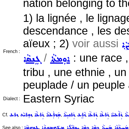
nation belonging to t
1) la lignée , le ligna
descendance , les des
aïeux ; 2)
voir aussi
ܨܵܐ
French :
/
: une race ,
ܐܘܼܡܬܵܐ
ܓܸܢܣܵܐ
tribu , une ethnie , 
peuplade / un peuple 
Eastern Syriac
Dialect :
ܵܐ
ܙܲܪܵܥܝܵܐ
ܙܲܪܥܵܐ
ܙܲܪܥܵܐ
ܙܵܪܸܥ
ܙܲܪܢܝܼܬܵܐ
ܡܲܙܪܲܥܬܵܐ
ܙܲܪܥܵܐ
ܙܘܼܪܝܵܬ
ܙܪܥ
Cf.
,
,
,
,
,
,
,
,
,
ܡܲܚܬܵܢܵܐ
ܡܲܚܬܵܐ
ܕܡܵܐ
ܕܸܡܵܐ
ܝܘܼܒܵܠܵܐ
ܡܛܲܗܡܘܼܬܵܐ
ܛܘܗܡܵܐ
See also :
,
,
,
,
,
,