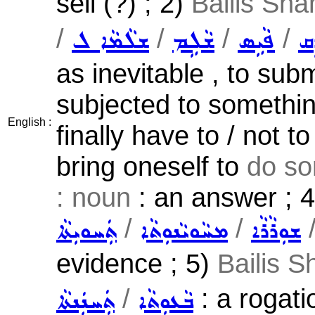
sell (?) ; 2)
Bailis Sha
/
/
/
/
ܸܩ
ܦܵܝܹܣ
ܫܵܠܹܡ
ܫܠܵܡܵܐ ܠ
as inevitable , to subm
subjected to something
English :
finally have to / not t
bring oneself to
do so
: noun
: an answer ; 
/
/
ܫܘܼܪܵܪܵܐ
ܡܚܵܘܝܵܢܘܼܬܵܐ
ܬܲܚܘܝܼܬܵܐ
evidence ; 5)
Bailis 
/
: a rogati
ܒܵܥܘܼܬܵܐ
ܬܲܚܢܲܢܬܵܐ