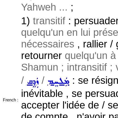
Yahweh ...
;
1)
transitif
: persuader
quelqu'un en lui prés
nécessaires
, rallier 
retourner
quelqu'un à
Shamun ; intransitif ;
/
/
: se résig
ܡܲܠܚܸܡ
ܙܲܕܸܩ
inévitable , se persua
French :
accepter l'idée de / se
de compte , n'avoir pa