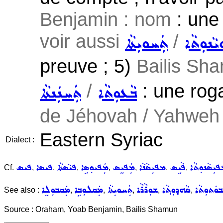
Benjamin : nom
: une
voir aussi
/
ܵܢܘܼܬܵܐ
ܬܲܚܘܝܼܬܵܐ
preuve ; 5)
Bailis Sha
/
: une roga
ܒܵܥܘܼܬܵܐ
ܬܲܚܢܲܢܬܵܐ
de Jéhovah / Yahweh 
Eastern Syriac
Dialect :
ܝܼܣܵܢܘܼܬܵܐ
ܦܵܝܹܣ
ܡܦܝܼܣܵܢܵܐ
ܡܲܦܝܸܣ
ܡܲܦܝܘܼܣܹܐ
ܦܝܵܣܬܵܐ
ܦܝܣܐ
ܦܝܣ
Cf.
,
,
,
,
,
,
,
ܒܘܿܬܘܼܬܵܐ
ܣܵܗܕܘܼܬ݂ܵܐ
ܫܘܼܪܵܪܵܐ
ܬܲܚܘܝܼܬܵܐ
ܡܲܩܠܘܼܒܹܐ
ܡܲܩܒܘܼܠܸܐ
See also :
,
,
,
,
,
Source : Oraham, Yoab Benjamin, Bailis Shamun