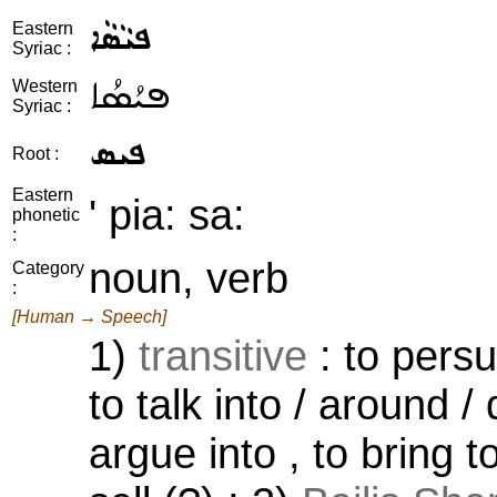
ܦܝܵܣܵܐ
Eastern
Syriac :
ܦܝܳܣܳܐ
Western
Syriac :
ܦܝܣ
Root :
Eastern
' pia: sa:
phonetic
:
noun, verb
Category
:
[Human → Speech]
1)
transitive
: to persu
to talk into / around /
argue into , to bring to