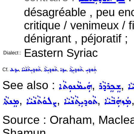
désagréable , peu enc
critique / venimeux / f
dénigrant , péjoratif ;
Eastern Syriac
Dialect :
ܬܲܘܕܝܼ
ܬܵܘܕܝܼܬ݂ܵܐ
ܝܕܐ
ܬܵܘܕܝܼܬܵܐ
ܬܵܘܕܝܼܬܵܢܵܝܵܐ
ܝܕܥ
Cf.
,
,
,
,
,
See also :
,
,
ܵܐ
ܫܸܟܸܪܕܵܪ
ܗܲܝܡܵܢܘܼܬܵܐ
,
,
,
ܡܲܙܗܲܒܵܝܵܐ
ܬܵܘܕܝܼܬ݂ܵܢܵܝܵܐ
ܨܠܘܿܬܵܢܵܝܵܐ
ܡܸܢܬܵܐ
Source : Oraham, Maclea
Shamun