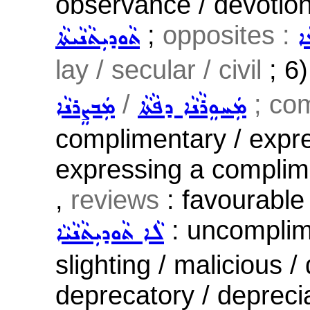
observance / devotion 
;
opposites :
ܐ
ܬܵܘܕܝܼܬܵܢܵܝܬܵܐ
lay / secular / civil
; 6
/
; com
ܡܲܚܘܸܪܵܢܵܐ ܕܦܵܬܵܐ
ܡܲܒܨܸܪܢܵܐ
complimentary / expre
expressing a complime
,
reviews
: favourable 
: uncomplime
ܠܵܐ ܬܵܘܕܝܼܬܵܢܵܝܵܐ
slighting / malicious 
deprecatory / deprecia