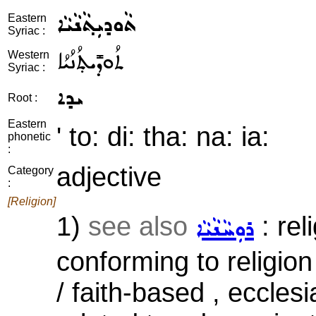
ܬܵܘܕܝܼܬ݂ܵܢܵܝܵܐ
Eastern
Syriac :
ܬܳܘܕܺܝܬ݂ܳܢܳܝܳܐ
Western
Syriac :
ܝܕܐ
Root :
Eastern
' to: di: tha: na: ia:
phonetic
:
adjective
Category
:
[Religion]
1)
see also
: rel
ܪܘܼܚܵܢܵܝܵܐ
conforming to religion
/ faith-based , ecclesi