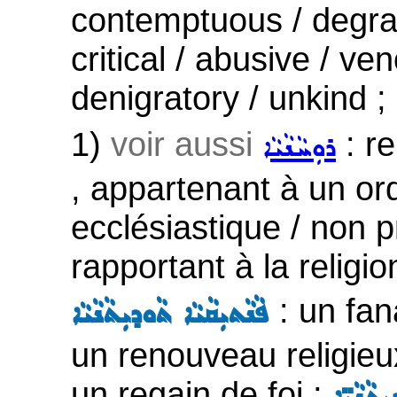
contemptuous / degradi
critical / abusive / v
denigratory / unkind ;
1)
voir aussi
: re
ܪܘܼܚܵܢܵܝܵܐ
, appartenant à un ordr
ecclésiastique / non 
rapportant à la religi
: un fan
ܦܵܢܵܬܝܼܩܵܝܵܐ ܬܵܘܕܝܼܬܵܢܵܝܵܐ
un renouveau religieu
un regain de foi ;