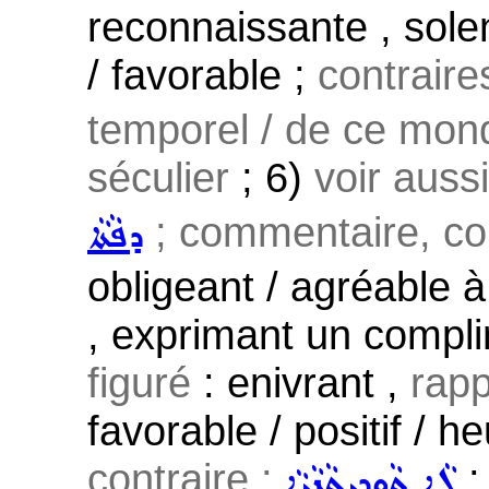
reconnaissante , solenn
/ favorable ;
contraire
temporel / de ce monde
séculier
; 6)
voir auss
; commentaire, co
ܕܦܵܬܵܐ
obligeant / agréable à
, exprimant un complim
figuré
: enivrant ,
rapp
favorable / positif / 
contraire :
:
ܠܵܐ ܬܵܘܕܝܼܬܵܢܵܝܵܐ