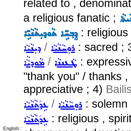
related to , denominat
a religious fanatic ;
ܝܬܵܐ
: religious
ܕܸܒ݂ܚܹ̈ܐ ܬܵܘܕܝܼܬܵܢܵܝܹ̈ܐ
/
: sacred ; 
ܪܘܼܚܵܢܵܝܵܐ
ܕܝܼܢܵܝܵܐ
/
: expressiv
ܛܵܥܢܢܵܐ
ܡܵܘܕܝܵܵܐ
"thank you" / thanks , 
appreciative ; 4)
Bail
/
: solemn 
ܪܘܼܚܵܢܵܝܵܐ
ܥܹܕ݇ܬܵܢܵܝܵܐ
: religious , spiri
ܥܹܕ݇ܬܵܢܵܝܵܐ
English :