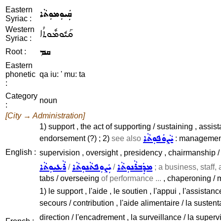
Eastern
ܩܲܝܘܼܡܘܼܬܵܐ
Syriac :
Western
ܩܰܝܽܘܡܽܘܬܳܐ
Syriac :
ܩܡ
Root :
Eastern
phonetic
qa iu: ' mu: ta
:
Category
noun
:
[City → Administration]
1) support , the act of supporting / sustaining , assist
ܝܵܨܘܿܦܘܼܬܵܐ
endorsement (?) ; 2)
see also
: management ,
English :
supervision , oversight , presidency , chairmanship /
ܡܕܲܒܪܵܢܘܼܬܵܐ
ܝܲܨܘܼܦܬܵܢܘܼܬܵܐ
ܪܵܥܝܘܼܬܵܐ
/
/
; a business, staff, 
tabs / overseeing
of performance ...
, chaperoning / 
1) le support , l'aide , le soutien , l'appui , l'assista
secours / contribution , l'aide alimentaire / la sustent
direction / l'encadrement , la surveillance / la supervi