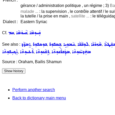
French :
gérance / administration politique , un régime ; 3)
Ba
malade ...
: la supervision , le contrôle attentif / le sui
la tutelle / la prise en main ,
satellite ...
: le téléguida
Dialect :
Eastern Syriac
ܩܲܝܘܼܡܵܐ
ܩܵܝܘܿܡܵܐ
ܩܡ
Cf.
,
,
ܫܲܛܬܵܐ
ܡܵܙܘܿܢܵܐ
ܠܘܼܒܵܒܵܐ
ܚܵܡܘܼܝܹܐ
ܒܹܣܦܘܼܪ
ܒܘܼܣܦܘܼܪ
ܐܸܡܕܵܕ
See also :
,
,
,
,
,
,
ܡܗܲܕܝܵܢܘܼܬܵܐ
ܡܕܲܒܪܵܢܘܼܬܵܐ
ܪܹܫܵܢܘܼܬܵܐ
ܪܵܥܝܘܼܬܵܐ
ܐܲܟ݂ܝܼܦܘܼܬܵܐ
,
,
,
,
Source : Oraham, Bailis Shamun
Perform another search
Back to dictionary main menu