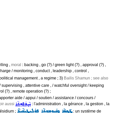
lling ,
moral
: backing , go (?) / green light (?) , approval (?) ,
arge / monitoring , conduct , leadership , control ,
political management , a regime ; 3)
Bailis Shamun ; see also
 supervising , attentive care , / watchful oversight / keeping
ol (?) , remote operation (?) ;
d'apporter aide / appui / soutien / assistance / concours /
ܝܵܨܘܿܦܘܼܬܵܐ
oir aussi
: l'administration , la gérance , la gestion , la
ܛܲܟ݂ܣܵܐ ܕܩܲܝܘܼܡܘܼܬܵܐ ܦܘܿܠܝܼܛܝܼܩܵܝܬܵܐ
présidium ;
: un système de