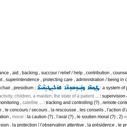
ance , aid , backing , succour / relief / help , contribution , counse
 superintendence , protecting care , administration / being in ch
ܛܲܟ݂ܣܵܐ ܕܩܲܝܘܼܡܘܼܬܵܐ ܦܘܿܠܝܼܛܝܼܩܵܝܬܵܐ
 chair , presidium ;
: a system of 
activity, children, a maiden, the state of a patient ...
: supervision /
monitoring ,
satellite ...
: tracking and controlling (?) , remote contr
nce , le concours / secours , la rescousse , les conseils , l'action 
ation ,
moral
: la caution (?) , l'aval (?) , le soutien moral (?) ; 2)
v
sion , la protection / l'observation attentive , la présidence , le 