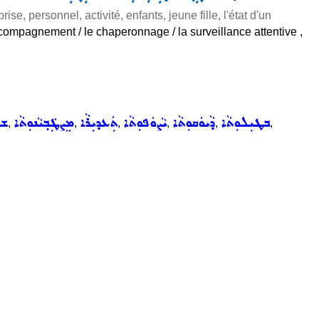
rise, personnel, activité, enfants, jeune fille, l'état d'un
ccompagnement / le chaperonnage / la surveillance attentive ,
ܒܛܝܼܠܘܼܬܵܐ
ܕܵܝܘܿܩܘܼܬܵܐ
ܝܵܨܘܿܦܘܼܬܵܐ
ܬܲܥܕܝܼܪܵܐ
ܡܸܨܛܲܒ݂ܝܵܢܘܼܬܵܐ
ܫܘܼ
,
,
,
,
,
,