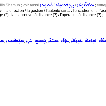
ܡܕܲܒܪܵܢܘܼܬܵܐ
ܝܲܨܘܼܦܬܵܢܘܼܬܵܐ
ܪܵܥܝܘܼܬܵܐ
ilis Shamun ; voir aussi
/
/
; entrep
vi , la direction / la gestion / l'autorité
sur ...
, l'encadrement , l'a
ge (?) , la manœuvre à distance (?) / l'opération à distance (?) ;
ܪܵܪܵܐ
ܦܘܼܪܢܵܣܵܐ
ܥܘܼܕܪܵܢܵܐ
ܥܕܵܪܵܐ
ܣܘܼܝܵܥܵܐ
ܡܲܩܘܼܡܹܐ ܚܵܨܵܐ
ܡܠܲܒܒܵܢܘܼܬܵܐ
ܡܲܟ
,
,
,
,
,
,
,