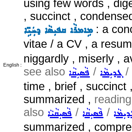
using few words , diges
, succinct , condense
: a con
ܡܹܐܡܪܵܐ ܩܦܝܼܣܵܐ ܕܚܲܝܹ̈ܐ
vitae / a CV , a resum
niggardly , miserly , a
English :
see also
/
/
ܓܕܝܼܡܵܐ
ܦܵܣܝܼܩܵܐ
time , brief , succinct
summarized ,
reading 
also
/
/
ܝܼܡܵܐ
ܦܵܣܝܼܩܵܐ
ܦܵܣܝܼܩܵܝܵܐ
summarized , compreh