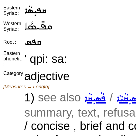
ܩܦܝܼܣܵܐ
Eastern
Syriac :
ܩܦܺܝܣܳܐ
Western
Syriac :
ܩܦܣ
Root :
Eastern
' qpi: sa:
phonetic
:
adjective
Category
:
[Measures → Length]
1)
see also
/
ܝܼܩܵܝܵܐ
ܦܵܣܝܼܩܵܐ
summary, text, refusal,
/ concise , brief and c