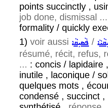
points succinctly , 
job done, dismissal ...
formality / quickly ex
1)
voir aussi
/
ܩܵܝܵܐ
ܦܵܣܝܼܩܵܐ
résumé, récit, refus, 
...
: concis / lapidaire 
inutile , laconique / s
quelques mots , écour
condensé , succinct , 
synthétisé ,
réponse .