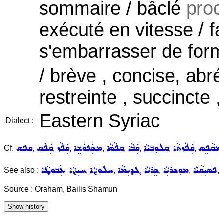
sommaire / bâclé
proc
exécuté en vitesse / fa
s'embarrasser de form
/ brève , concise, abr
restreinte , succincte 
Eastern Syriac
Dialect :
ܩܵܦܸܣ
ܩܲܦܵܙܬܵܐ
ܩܠܘܼܒܝܵܐ
ܩܲܒܵܐ
ܩܦܵܣܵܐ
ܡܟܲܦܘܿܫܹܐ
ܩܲܦܵܙ
ܩܲܦܵܣ
ܩܦܣ
Cf.
,
,
,
,
,
,
,
,
ܦܣܝܼܩܵܝܵܐ
ܡܘܼܟܪܝܼܵܐ
ܟܸܪܝܵܐ
ܓܕܝܼܡܵܐ
ܚܠܘܼܨܵܐ
ܚܝܼܨܵܐ
ܥܲܒܘܼܛܵܐ
See also :
,
,
,
,
,
,
Source : Oraham, Bailis Shamun