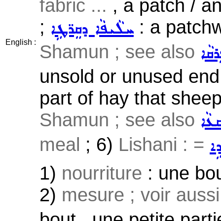
fabric ...
, a patch / an
;
: a patchw
ܚܠܵܝܦܵܐ ܕܩܸܪ̈ܛܹܐ
English :
Shamun ; see also
ܪܩܵܐ
unsold or unused end 
part of hay that sheep
Shamun ; see also
ܩܥܵܐ
meal
; 6)
Lishani : =
ܹܐ
1)
nourriture
: une bou
2)
mesure ; voir auss
bout , une petite parti