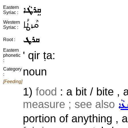
ܩܸܪܛܵܐ
Eastern
Syriac :
ܩܶܪܛܳܐ
Western
Syriac :
ܩܪܛ
Root :
Eastern
' qir ṭa:
phonetic
:
noun
Category
:
[Feeding]
1)
food
: a bit / bite ,
measure ; see also
ܥܵܐ
portion of anything , 