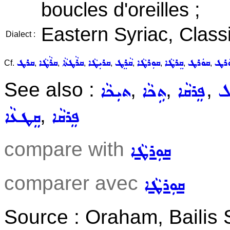
boucles d'oreilles ;
Eastern Syriac, Classi
Dialect :
ܘܿܪܛ
ܩܘܿܪܛ
ܩܸܪܛܵܐ
ܩܘܼܪܛܵܐ
ܩܵܪܸܛ
ܩܪܝܼܛܵܐ
ܩܪܵܛܬܵܐ
ܩܪܵܛܵܐ
ܩܪܛ
Cf.
,
,
,
,
,
,
,
,
See also :
,
,
,
ܠ
ܦܸܪܩܵܐ
ܬܹܟܵܐ
ܬܝܼܟܵܐ
,
ܦܸܪܩܵܐ
ܩܸܛܥܵܐ
compare with
ܩܘܼܪܛܵܐ
comparer avec
ܩܘܼܪܛܵܐ
Source : Oraham, Bailis