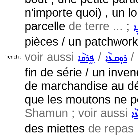
n'importe quoi) , un l
parcelle
de terre ...
;
ܐ
pièces / un patchwork
voir aussi
/
/
ܪܘܼܩܥܵܐ
ܦܸܪܩܵܐ
French :
fin de série / un inven
de marchandise au déta
que les moutons ne p
Shamun ; voir aussi
ܵܐ
des miettes
de repas