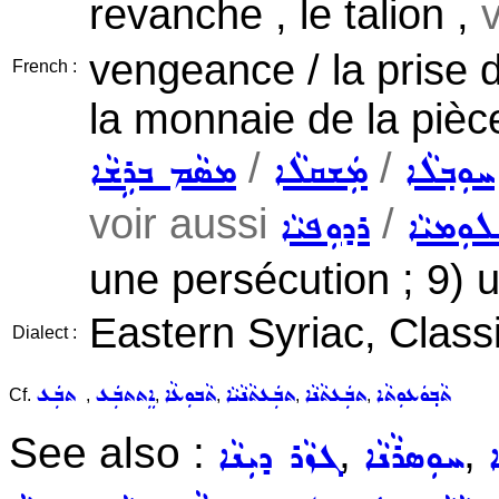
revanche , le talion ,
vengeance / la prise d
French :
la monnaie de la pièc
/
/
ܚܘܼܒ݂ܠܵܐ
ܡܲܫܩܠܵܐ
ܡܣܵܡ ܒܪܹܫܵܐ
voir aussi
/
ܘܼܡܝܵܐ
ܪܕܘܼܦܝܵܐ
une persécution ; 9) u
Eastern Syriac, Class
Dialect :
ܬܵܒ݂ܘܿܥܘܼܬܵܐ
ܬܒܲܥܬܵܢܵܐ
ܬܒܲܥܬܵܢܵܝܵܐ
ܬܵܒܘܼܥܵܐ
ܐܸܬܬܒܲܥ
ܬܒܲܥ
Cf.
,
,
,
,
,
See also :
,
,
ܐ
ܚܘܼܣܪܵܢܵܐ
ܓܙܵܪ ܕܝܼܢܵܐ