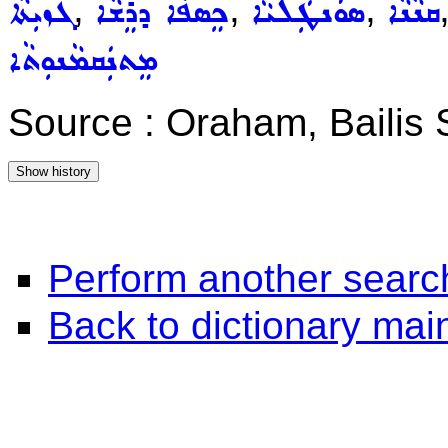
,
,
,
ܩܢܵܢܵܐ
ܣܘܿܢܛܲܠܝܵܐ
ܟܸܣܦܵܐ ܕܪܸܫܵܐ
ܓܙܝܼܬܵܐ
ܡܸܬܢܲܩܡܵܢܘܼܬܵܐ
Source : Oraham, Bailis
Perform another searc
Back to dictionary ma