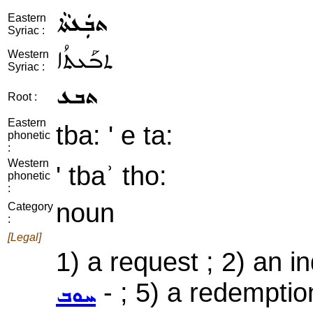
ܬܒܲܥܬܵܐ
Eastern
Syriac :
ܬܒܰܥܬܳܐ
Western
Syriac :
ܬܒܥ
Root :
Eastern
tba: ' e ta:
phonetic
:
Western
' tbaʾ tho:
phonetic
:
noun
Category
:
[Legal]
1) a request ; 2) an in
- ; 5) a redemptio
ܚܘܒ