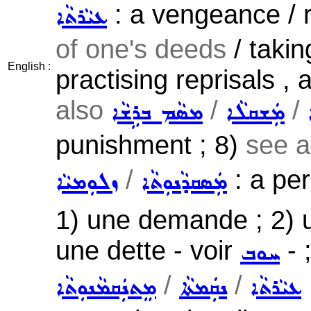
: a vengeance / 
ܥܝܵܪܬܵܐ
of one's deeds
/ takin
English :
practising reprisals , 
also
/
/
ܡܲܫܩܠܵܐ
ܡܣܵܡ ܒܪܹܫܵܐ
punishment ; 8)
see 
/
: a per
ܡܲܣܩܕܵܢܘܼܬܵܐ
ܙܠܘܼܡܝܵܐ
1) une demande ; 2) u
une dette - voir
- 
ܚܘܒ
/
/
ܥܝܵܪܬܵܐ
ܢܩܲܡܬܵܐ
ܡܸܬܢܲܩܡܵܢܘܼܬܵܐ