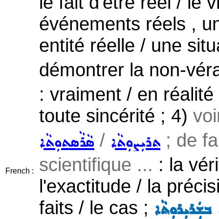
le fait d'être réel / le 
événements réels , une
entité réelle / une situ
démontrer la non-vérac
: vraiment / en réalité
toute sincérité ; 4)
voi
/
; de fa
ܬܪܝܼܨܘܼܬܵܐ
ܣܵܪܵܣܬܘܼܬܵܐ
scientifique ...
: la véri
French :
l'exactitude / la précisi
faits / le cas ;
ܒܫܲܪܝܼܪܘܼܬܵܐ