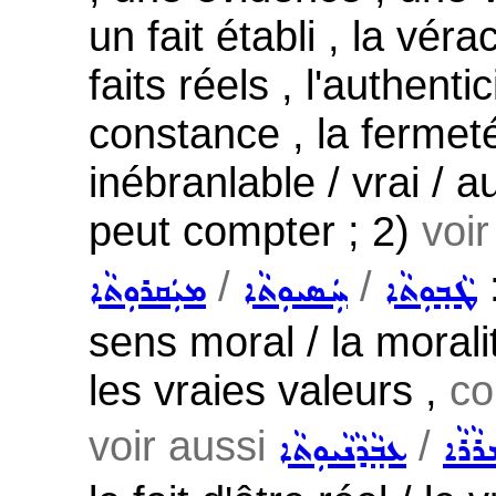
un fait établi , la vérac
faits réels , l'authentici
constance , la fermeté ,
inébranlable / vrai / a
peut compter ; 2)
voi
/
/
:
ܛܵܒ݂ܘܼܬܵܐ
ܚܲܣܝܘܼܬܵܐ
ܡܝܲܩܪܘܼܬܵܐ
sens moral / la moralit
les vraies valeurs ,
co
voir aussi
/
ܪܵܪܵܐ
ܥܒ݂ܵܕܵܢܵܝܘܼܬܵܐ