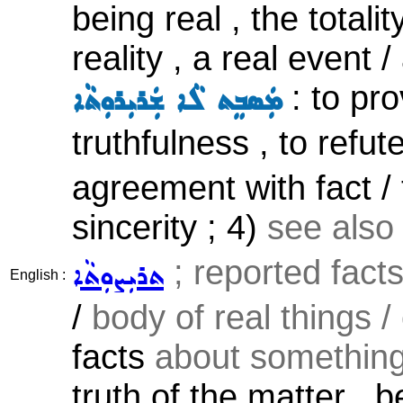
being real , the totali
reality , a real event / 
: to pr
ܡܲܣܒܸܬ ܠܵܐ ܫܲܪܝܼܪܘܼܬܵܐ
truthfulness , to refut
agreement with fact / tr
sincerity ; 4)
see als
; reported facts,
ܬܪܝܼܨܘܼܬܵܐ
English :
/
body of real things /
facts
about somethin
truth of the matter , b