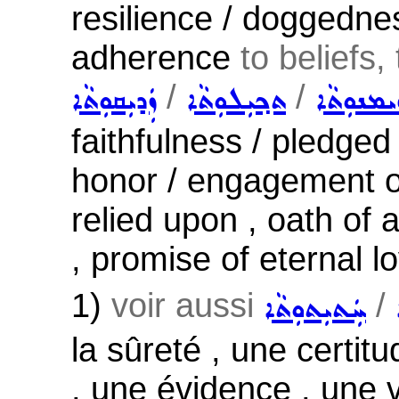
resilience / doggednes
adherence
to beliefs, 
/
/
ܡܢܘܼܬܵܐ
ܬܟ݂ܝܼܠܘܼܬܵܐ
ܙܲܕܝܼܩܘܼܬܵܐ
faithfulness / pledged 
honor / engagement of
relied upon , oath of a
, promise of eternal lo
1)
voir aussi
/
ܚܲܬܝܼܬܘܼܬܵܐ
la sûreté , une certit
, une évidence , une v