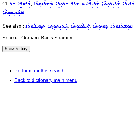
ܫܲܪܝܼܪܵܐ
ܫܲܪܝܼܪܘܼܬܵܐ
ܫܲܪܝܼܪܵܐܝܼܬ
ܫܪܪ
ܫܲܪܘܼܪܹܐ
ܡܲܫܪܵܢܘܼܬܵܐ
ܫܲܪܘܼܪܹܐ
ܫܪ
Cf.
,
,
,
,
,
,
,
ܒܫܲܪܝܼܪܘܼܬܵܐ
ܩܘܼܫܬܵܢܘܼܬܵܐ
ܕܘܼܙܘܼܬܵܐ
ܗܲܝܡܵܢܘܼܬܵܐ
ܚܲܬܝܼܬܘܼܬ݂ܐ
ܬܟ݂ܝܼܠܘܼܬܵܐ
See also :
,
,
,
,
,
Source : Oraham, Bailis Shamun
Perform another search
Back to dictionary main menu