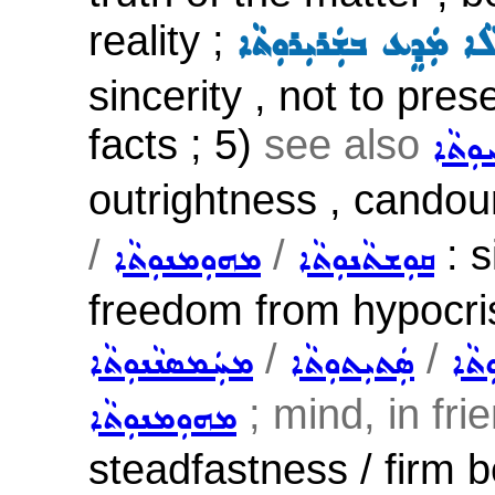
reality ;
ܵܐ ܡܲܕܸܥ ܒܫܲܪܝܼܪܘܼܬܵܐ
sincerity , not to pres
facts ; 5)
see also
ܘܼܬܵܐ
outrightness , candou
/
/
: s
ܩܘܼܫܬܵܢܘܼܬܵܐ
ܡܗܘܼܡܢܘܼܬܵܐ
freedom from hypocris
/
/
ܼܬܵܐ
ܣܲܬܝܼܬܘܼܬܵܐ
ܡܚܲܡܣܢܵܢܘܼܬܵܐ
; mind, in frie
ܡܗܘܼܡܢܘܼܬܵܐ
steadfastness / firm be