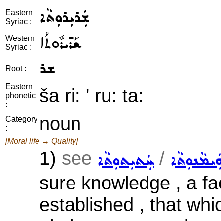
ܫܲܪܝܼܪܘܼܬܵܐ
Eastern
Syriac :
ܫܰܪܺܝܪܽܘܬܳܐ
Western
Syriac :
ܫܪ
Root :
Eastern
ša ri: ' ru: ta:
phonetic
:
noun
Category
:
[Moral life → Quality]
1)
see
/
ܲܝܡܵܢܘܼܬܵܐ
ܚܲܬܝܼܬܘܼܬܵܐ
sure knowledge , a fa
established , that whic