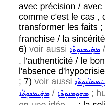
avec précision / avec 
comme c'est le cas , 
transformer les faits ;
franchise / la sincérité
6)
voir aussi
ܡܗܲܝܡܢܘܼܬܵܐ
, l'authenticité / le bon
l'absence d'hypocrisie
; 7)
voir aussi
ܲܡܣܢܵܢܘܼܬܵܐ
/
; h
ܡܗܘܼܡܢܘܼܬܵܐ
ܡܗܲܝܡܢܘܼܬܵܐ
en une idée ...
: la sol