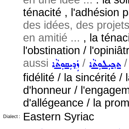
ténacité , l'adhésion 
des idées, des projets 
en amitié ...
, la ténaci
l'obstination / l'opiniâ
aussi
/
ܬܟ݂ܝܼܠܘܼܬܵܐ
ܙܲܕܝܼܩܘܼܬܵܐ
fidélité / la sincérité /
d'honneur / l'engagem
d'allégeance / la pro
Eastern Syriac
Dialect :