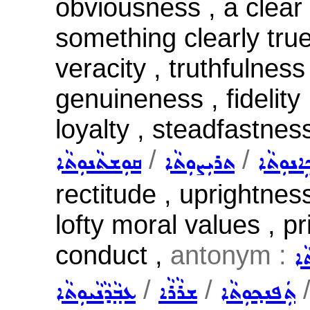
obviousness , a clear 
something clearly true 
veracity , truthfulness ,
genuineness , fidelity
loyalty , steadfastnes
/
/
ܹܐܢܘܼܬܵܐ
ܬܪܝܼܨܘܼܬܵܐ
ܩܘܼܫܬܵܢܘܼܬܵܐ
rectitude , uprightnes
lofty moral values , p
conduct ,
antonym :
ܵܐ
/
/
ܬܲܦܢܟ݂ܘܼܬܵܐ
ܫܪܵܪܵܐ
ܥܒ݂ܵܕܵܢܵܝܘܼܬܵܐ