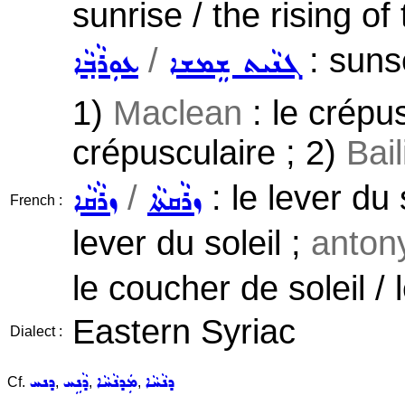
sunrise / the rising of
/
: suns
ܓܢܵܝܬ ܫܸܡܫܐ
ܥܘܼܪܵܒ݂ܵܐ
1)
Maclean
: le crépu
crépusculaire ; 2)
Bai
/
: le lever du 
ܙܪܵܩܬܵܐ
ܙܪܵܩܵܐ
French :
lever du soleil ;
anton
le coucher de soleil / 
Eastern Syriac
Dialect :
ܕܢܵܚܵܐ
ܡܲܕܢܵܚܵܐ
ܕܵܢܹܚ
ܕܢܚ
Cf.
,
,
,