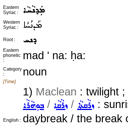
ܡܲܕܢܵܚܵܐ
Eastern
Syriac :
ܡܰܕܢܳܚܳܐ
Western
Syriac :
ܕܢܚ
Root :
Eastern
mad ' na: ḥa:
phonetic
:
noun
Category
:
[Time]
1)
Maclean
: twilight 
/
/
: sunri
ܙܪܵܩܬܵܐ
ܙܪܵܩܵܐ
ܒܘܼܗܵܪܵܐ
daybreak / the break 
English :