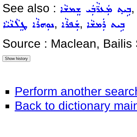
See also :
ܒܹܝܬ݂ ܡܲܥܪ̈ܵܒܲܝ ܫܸܡܫܵܐ
,
,
ܒܹܝܬ ܪܲܡܫܵܐ
ܫܲܦܪܵܐ
ܢܘܼܗܪܵܐ ܛܸܠܵܢܵܝܵܐ
Source : Maclean, Baili
Perform another searc
Back to dictionary ma