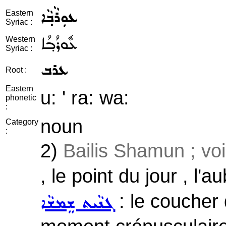
ܥܘܼܪܵܒ݂ܵܐ
Eastern
Syriac :
ܥܽܘܪܳܒ݂ܳܐ
Western
Syriac :
ܥܪܒ
Root :
Eastern
u: ' ra: wa:
phonetic
:
noun
Category
:
2)
Bailis Shamun ; vo
, le point du jour , l'a
: le coucher d
ܓܢܵܝܬ ܫܸܡܫܵܐ