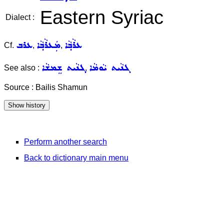
Eastern Syriac
Dialect :
ܥܪܵܒ݂ܵܐ
ܡܲܥܪܵܒ݂ܵܐ
ܥܪܒ
Cf.
,
,
ܓܢܵܝܬ ܝܵܘܡܵܐ
ܓܢܵܝܬ ܫܸܡܫܵܐ
See also :
,
Source : Bailis Shamun
Perform another search
Back to dictionary main menu