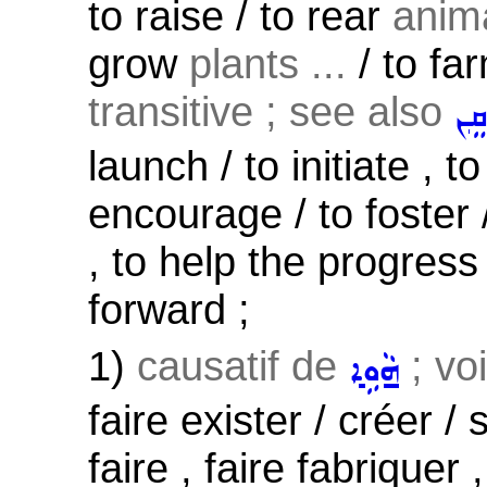
to raise / to rear
anim
grow
plants ...
/ to far
transitive ; see also
ܩܸܢ
launch / to initiate , t
encourage / to foster /
, to help the progres
forward ;
1)
causatif de
; vo
ܗܵܘܹܐ
faire exister / créer / 
faire , faire fabriquer