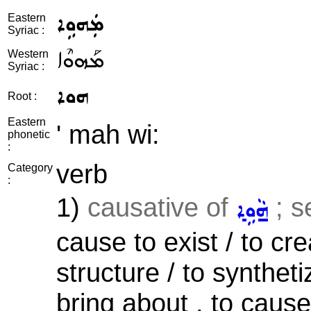
ܡܲܗܘܹܐ
Eastern
Syriac :
ܡܰܗܘܶܐ
Western
Syriac :
ܗܘܐ
Root :
Eastern
' mah wi:
phonetic
:
verb
Category
:
1)
causative of
; s
ܗܵܘܹܐ
cause to exist / to cr
structure / to synthet
bring about , to caus