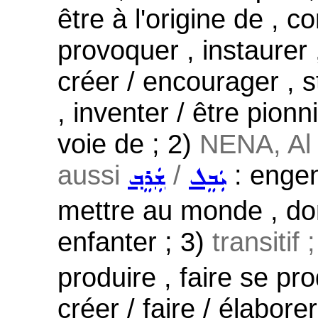
être à l'origine de , c
provoquer , instaurer ,
créer / encourager , s
, inventer / être pion
voie de ; 2)
NENA, Al 
aussi
/
: engen
ܝܲܒܸܠ
ܫܲܪܸܒ݂
mettre au monde , don
enfanter ; 3)
transitif 
produire , faire se pro
créer / faire / élabor