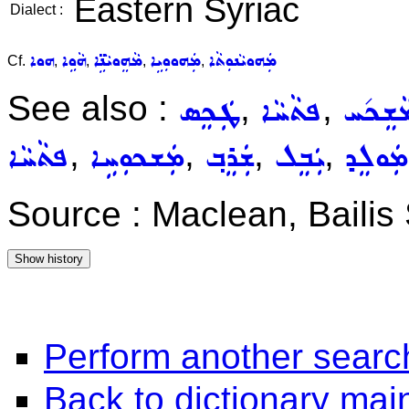
Eastern Syriac
Dialect :
ܡܲܗܘܝܵܢܘܼܬܵܐ
ܡܲܗܘܘܼܝܹܐ
ܡܵܗܸܘܝܵܢܹ̈ܐ
ܗܵܘܹܐ
ܗܘܐ
Cf.
,
,
,
,
See also :
,
,
ܵܫܸܟ݇ܚ
ܦܬܵܚܵܐ
ܛܲܟܸܣ
,
,
,
,
ܡܲܘܠܸܕ
ܝܲܒܸܠ
ܫܲܪܸܒ݂
ܡܲܫܟܘܼܚܹܐ
ܦܬܵܚܵܐ
Source : Maclean, Baili
Perform another searc
Back to dictionary ma