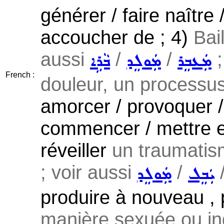
générer / faire naître
accoucher de ; 4)
Bai
aussi
/
/
;
ܡܲܥܒܸܪ
ܡܲܘܠܸܕ
ܒܵܪܹܐ
French :
douleur, un processus 
amorcer / provoquer / 
commencer / mettre e
réveiller
un traumatism
; voir aussi
/
ܝܲܒܸܠ
ܡܲܘܠܸܕ
produire à nouveau , 
manière sexuée ou indu