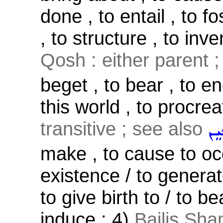
done , to entail , to f
, to structure , to inve
Qosh : either parent 
beget , to bear , to en
this world , to procrea
transitive ; see also
ܝܸܢ
make , to cause to oc
existence / to generat
to give birth to / to bea
induce ; 4)
Bailis Sha