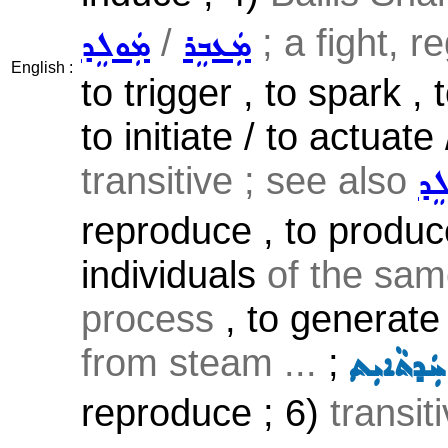
/
; a fight, r
ܡܲܥܒܸܪ
ܡܲܘܠܸܕ
English :
to trigger , to spark , t
to initiate / to actuate 
transitive ; see also
ܸܕ
reproduce , to produc
individuals
of the sam
process
, to generate 
from steam ...
;
ܲܲܕܬܵܐܝܼܬ
reproduce ; 6)
transit