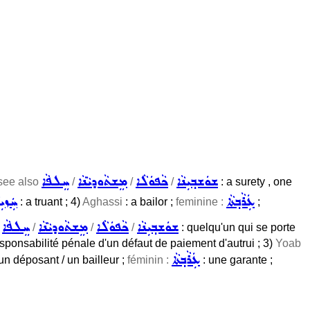
ܫܘܿܫܒ݂ܝܼܢܵܐ
ܟܵܦܘܿܠܵܐ
ܡܸܫܬܵܘܕܝܵܢܵܐ
ܚܸܠܦܵܐ
see also
/
/
/
: a surety , one
ܥܲܪܵܒ݂ܬܵܐ
ܚܲܙܝܼ
: a truant ; 4)
Aghassi
: a bailor ;
feminine :
;
ܫܘܿܫܒ݂ܝܼܢܵܐ
ܟܵܦܘܿܠܵܐ
ܡܸܫܬܵܘܕܝܵܢܵܐ
ܚܸܠܦܵܐ
i
/
/
/
: quelqu'un qui se porte
esponsabilité pénale d'un défaut de paiement d'autrui ; 3)
Yoab
ܥܲܪܵܒ݂ܬܵܐ
un déposant / un bailleur ;
féminin :
: une garante ;