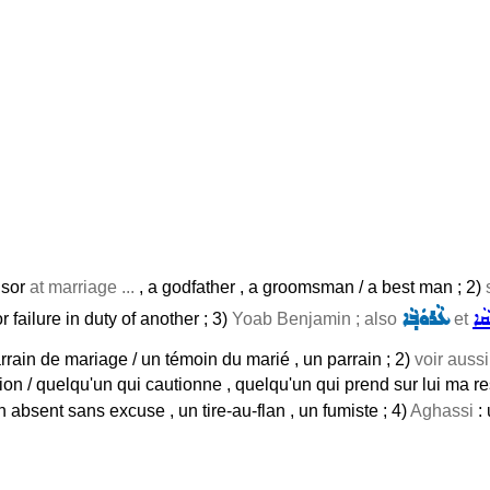
nsor
at marriage ...
, a godfather , a groomsman / a best man ; 2)
ܩܵܐ
ܥܵܪܘܿܒ݂ܵܐ
 failure in duty of another ; 3)
Yoab Benjamin ; also
et
rrain de mariage / un témoin du marié , un parrain ; 2)
voir auss
tion / quelqu'un qui cautionne , quelqu'un qui prend sur lui ma r
n absent sans excuse , un tire-au-flan , un fumiste ; 4)
Aghassi
: 