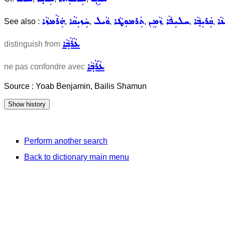
ܵܐ
ܩܲܪܝܼܒ݂ܵܐ
ܚܠܝܼܦܵܐ
ܙܵܡܸܢ
ܬܲܪܡܘܼܛܵܐ
ܘܵܝܠ
ܚܲܙܝܼܩܵܐ
ܗܲܪܵܡܙܵܐ
See also :
,
,
,
,
,
,
,
ܥܵܪܵܒ݂ܵܐ
distinguish from
ܥܵܪܵܒ݂ܵܐ
ne pas confondre avec
Source : Yoab Benjamin, Bailis Shamun
Perform another search
Back to dictionary main menu