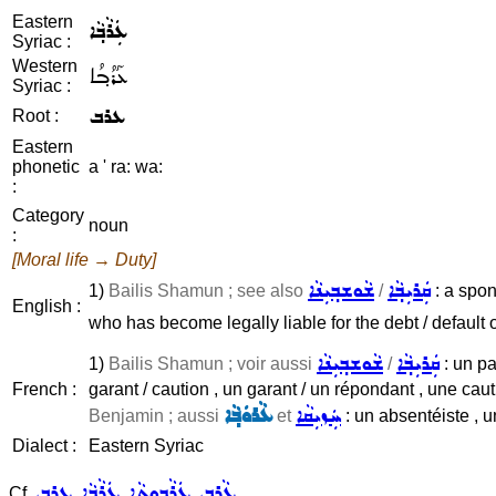
Eastern
ܥܲܪܵܒ݂ܵܐ
Syriac :
Western
ܥܰܪܳܒ݂ܳܐ
Syriac :
ܥܪܒ
Root :
Eastern
phonetic
a ' ra: wa:
:
Category
noun
:
[Moral life → Duty]
ܩܲܪܝܼܒ݂ܵܐ
ܫܵܘܫܒ݂ܝܼܢܵܐ
1)
Bailis Shamun ; see also
/
: a spo
English :
who has become legally liable for the debt / default or
ܩܲܪܝܼܒ݂ܵܐ
ܫܵܘܫܒ݂ܝܼܢܵܐ
1)
Bailis Shamun ; voir aussi
/
: un pa
French :
garant / caution , un garant / un répondant , une cau
ܚܲܙܝܼܩܵܐ
ܥܵܪܘܿܒ݂ܵܐ
Benjamin ; aussi
et
: un absentéiste , u
Dialect :
Eastern Syriac
ܥܵܪܹܒ݂
ܥܲܪܵܒܘܼܬܵܐ
ܥܲܪܵܒ݂ܵܐ
ܥܪܒ
Cf.
,
,
,