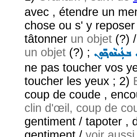
avec , étendre un me
chose ou s' y reposer 
tâtonner
un objet
(?) /
un objet
(?) ;
ܒܥܲܝܢܵܘܟ݂̈ܘܼܢ
ne pas toucher vos y
toucher les yeux ; 2)
coup de coude , enco
clin d'œil, coup de cou
gentiment / tapoter , 
gentiment /
voir auss