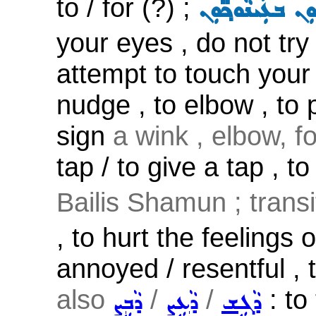
to / for (?) ;
ܼܢ ܒܥܲܝܢܵܘܟ݂̈ܘܼܢ
your eyes , do not try
attempt to touch your
nudge , to elbow , to p
sign
a wink , elbow, fo
tap / to give a tap , to
Bailis Shamun ; transi
, to hurt the feelings o
annoyed / resentful , 
also
/
/
: to 
ܕܵܓܹܫ
ܕܵܥܹܨ
ܕܵܒܹܨ