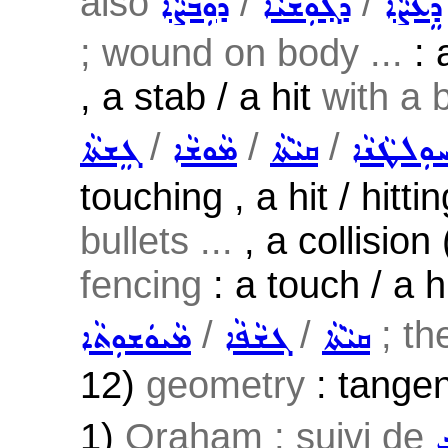
also
/
/
ܕܸܥܨܵܐ
ܕܓ݂ܘܼܫܝܵܐ
ܕܘܼܒܵܨܵܐ
; wound on body ...
: 
, a stab / a hit
with a b
/
/
/
ܘܼܠܛܵܢܵܐ
ܩܝܵܬܵܐ
ܡܵܘܫܵܐ
ܓܸܫܬܵܐ
touching , a hit / hitt
bullets ...
, a collision 
fencing
: a touch / a h
/
/
; th
ܩܝܵܬܵܐ
ܓܫܵܦܵܐ
ܡܵܝܘܿܫܘܼܬܵܐ
12)
geometry
: tangen
1)
Oraham ; suivi de