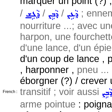
marquer un point (?) 
/
/
/
; ennem
ܕܵܥܹܨ
ܕܵܒܹܨ
ܕܵܓܹܫ
nourriture ...; avec u
harpon, une fourchett
d'une lance, d'un épieu
d'un coup de lance , 
, harponner ,
pneu ...
éborgner (?) / crever u
transitif ; voir aussi
ܵܒܹܨ
French :
arme pointue
: poigna