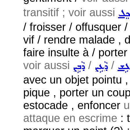
transitif ; voir aussi
ܟܸܠ
/ froisser / offusquer 
vif / rendre malade , 
faire insulte à / port
voir aussi
/
/
ܓܹܫ
ܕܵܥܹܨ
ܕܵܒܹܨ
avec un objet pointu 
pique , porter un cou
estocade , enfoncer
u
attaque en escrime
: 