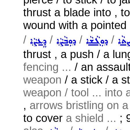
thrust a blade into , to
wound with a pointed 
/
/
/
/
ܬܵܐ
ܕܘܼܓܵܫܵܐ
ܕܘܼܒܵܨܵܐ
ܕܸܥܨܵܐ
thrust , a push / a l
fencing ...
/ an assaul
weapon
/ a stick / a s
weapon / tool ... into a
,
arrows bristling on a 
to cover
a shield ...
; 