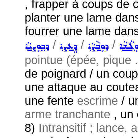
, frapper à coups de c
planter une lame da
fourrer une lame dans
/
/
/
ܼܓܵܫܵܐ
ܕܘܼܒܵܨܵܐ
ܕܸܥܨܐ
ܕܒ݂ܘܼܨܝܵܐ
pointue (épée, pique .
de poignard / un coup
une attaque au coutea
une fente
escrime
/ u
arme tranchante
, un 
8)
Intransitif ; lance,