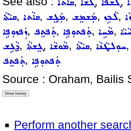
See also :
,
,
,
ܐ
ܓܫܵܦܵܐ
ܓܫܵܐ
ܩܐܵܬܵܐ
,
,
,
,
,
ܵܐ
ܠܵܟܹܙ
ܡܲܫܡܸܫ
ܡܲܓܸܫ
ܩܐܵܬܐ
ܩܝܵܬܵܐ
,
,
,
,
ܝܵܐ
ܡܵܚܹܐ
ܬܲܦܬܘܼܦܹܐ
ܬܲܦܬܸܦ
ܙܲܦܙܘܼܦܹܐ
,
,
,
,
ܚܘܼܠܛܵܢܵܐ
ܩܝܵܬܵܐ
ܡܵܘܫܵܐ
ܓܸܫܬܵܐ
ܕܵܓܹܫ
,
ܬܲܦܬܘܼܦܹܐ
ܬܲܦܬܸܦ
Source : Oraham, Bailis
Perform another searc