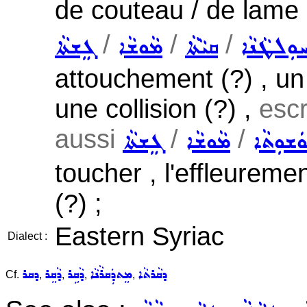
de couteau / de lame 
/
/
/
ܘܼܠܛܵܢܵܐ
ܩܝܵܬܵܐ
ܡܵܘܫܵܐ
ܓܸܫܬܵܐ
attouchement (?) , un
une collision (?) ,
esc
aussi
/
/
ܿܫܘܼܬܵܐ
ܡܵܘܫܵܐ
ܓܸܫܬܵܐ
toucher , l'effleureme
(?) ;
Eastern Syriac
Dialect :
ܕܩܵܪܬܵܐ
ܡܸܬܕܲܩܪܵܢܵܐ
ܕܵܩܹܪ
ܕܵܩܸܪ
ܕܩܪ
Cf.
,
,
,
,