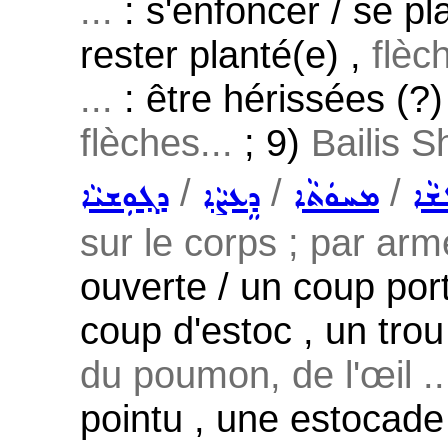
...
: s'enfoncer / se pla
rester planté(e) ,
flèc
...
: être hérissées (?)
flèches...
; 9)
Bailis 
/
/
/
ܵܫܵܐ
ܡܚܘܿܬܵܐ
ܕܸܥܨܵܐ
ܕܓ݂ܘܼܫܝܵܐ
sur le corps ; par arm
ouverte / un coup por
coup d'estoc , un trou
du poumon, de l'œil ..
pointu , une estocade