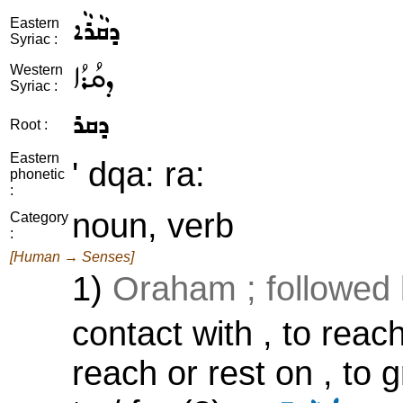
ܕܩܵܪܵܐ
Eastern
Syriac :
ܕܩܳܪܳܐ
Western
Syriac :
ܕܩܪ
Root :
Eastern
' dqa: ra:
phonetic
:
noun, verb
Category
:
[Human → Senses]
1)
Oraham ; followed
contact with , to reac
reach or rest on , to g