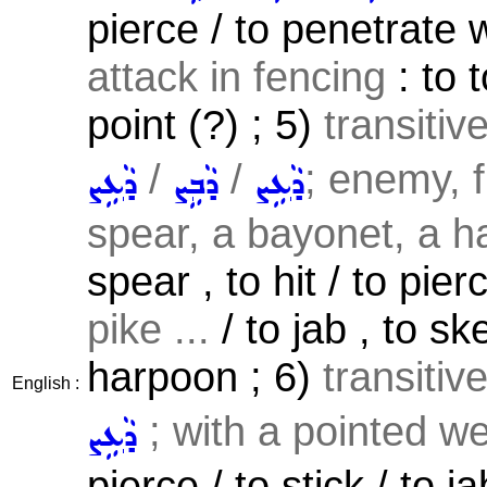
pierce / to penetrate 
attack in fencing
: to 
point (?) ; 5)
transitiv
/
/
; enemy, f
ܕܵܥܹܨ
ܕܵܒܹܨ
ܕܵܥܹܨ
spear, a bayonet, a har
spear , to hit / to pier
pike ...
/ to jab , to s
harpoon ; 6)
transitiv
English :
; with a pointed w
ܕܵܥܹܨ
pierce / to stick / to ja