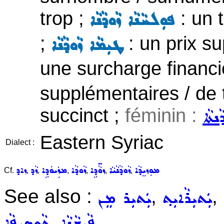
trop ;
: un 
ܦܘܼܠܚܵܢܵܐ ܙܵܘܕܵܢܵܐ
;
: un prix su
ܛܝܼܡܵܐ ܙܵܘܕܵܢܵܐ
une surcharge financi
supplémentaires / de t
succinct ;
féminin :
ܵܢܬܵܐ
Eastern Syriac
Dialect :
ܡܘܼܙܝܸܕܵܐ
ܙܵܘܕܵܢܵܝܵܐ
ܙܘܵ̈ܕܹܐ
ܙܵܘܕܵܐ
ܡܙܲܝܘܿܕܹܐ
ܙܵܕ
ܙܐܕ
Cf.
,
,
,
,
,
,
See also :
,
,
ܝܲܬܝܼܪܵܐܝܼܬ݂
ܝܲܬܝܼܪ ܡܸܢ
,
ܦܵܝܫܵܢܵܐ
ܬܵܘܣܝܼܦܵܐ