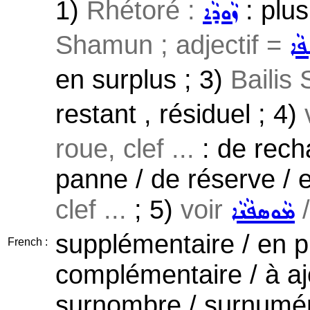
1)
Rhétoré :
: plus
ܙܵܘܕܵܐ
Shamun ; adjectif =
ܦܵܐ
en surplus ; 3)
Bailis
restant , résiduel ; 4)
roue, clef ...
: de rech
panne / de réserve / 
clef ...
; 5)
voir
ܡܵܘܣܦܵܢܵܐ
supplémentaire / en pl
French :
complémentaire / à aj
surnombre / surnumérai