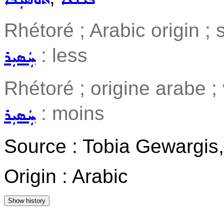
Rhétoré ; Arabic origin ;
: less
ܚܲܣܝܼܪ
Rhétoré ; origine arabe ;
: moins
ܚܲܣܝܼܪ
Source : Tobia Gewargis
Origin : Arabic