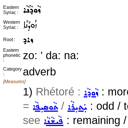
ܙܵܘܕܵܢܵܐ
Eastern
Syriac :
ܙܳܘܕܳܢܳܐ
Western
Syriac :
ܙܐܕ
Root :
Eastern
zo: ' da: na:
phonetic
:
adverb
Category
:
[Measures]
1)
Rhétoré :
: mor
ܙܵܘܕܵܐ
=
/
: odd / 
ܝܲܬܝܼܪܵܐ
ܬܵܘܣܝܼܦܵܐ
see
: remaining / l
ܦܵܝܫܵܢܵܐ