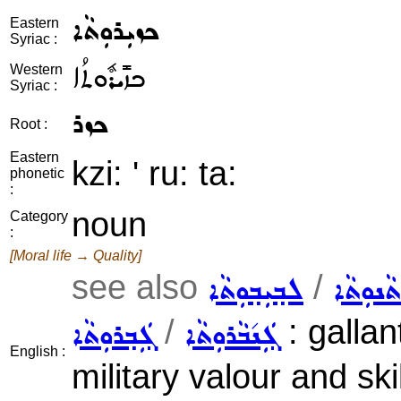
ܟܙܝܼܪܘܼܬܵܐ
Eastern
Syriac :
ܟܙܺܝܪܽܘܬܳܐ
Western
Syriac :
ܟܙܪ
Root :
Eastern
kzi: ' ru: ta:
phonetic
:
noun
Category
:
[Moral life → Quality]
see also
/
ܵܢܘܼܬܵܐ
ܠܒ݂ܝܼܒ݂ܘܼܬܵܐ
/
: gallan
ܓܲܢ݇ܒܵܪܘܼܬܵܐ
ܓܲܒ݂ܪܘܼܬܵܐ
English :
military valour and ski