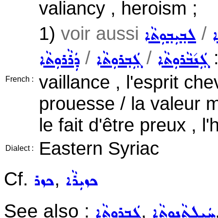
valiancy , heroism ;
1)
voir aussi
/
ܐ
ܠܒ݂ܝܼܒ݂ܘܼܬܵܐ
/
/
:
ܓܲܢ݇ܒܵܪܘܼܬܵܐ
ܓܲܒ݂ܪܘܼܬܵܐ
ܕܲܪܵܪܘܼܬܵܐ
vaillance , l'esprit ch
French :
prouesse / la valeur mi
le fait d'être preux , l
Eastern Syriac
Dialect :
Cf.
,
ܟܙܝܼܪܵܐ
ܟܙܪ
See also :
,
ܚܲܝܠܬܵܢܘܼܬܵܐ
ܓܲܒ݂ܪܘܼܬܵܐ