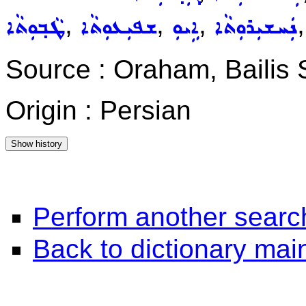
,
,
,
ܢܲܚܫܝܼܪܘܼܬܵܐ
ܐܹܝܘܼ
ܫܦܝܼܥܘܼܬܵܐ
ܛܵܒ݂ܘܼܬܵܐ
Source : Oraham, Bailis
Origin : Persian
Perform another searc
Back to dictionary ma