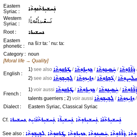
Eastern
ܢܲܚܫܝܼܪܬܵܢܘܼܬܵܐ
Syriac :
Western
ܢܰܚܫܺܝܪܬܳܢܽܘܬܳܐ
Syriac :
ܢܚܫܝܪܐ
Root :
Eastern
na ši:r ta: ' nu: ta:
phonetic :
Category :
noun
[Moral life → Quality]
ܕܲܪܵܪܘܼܬܵܐ
ܚܲܣܝܼܢܘܼܬܵܐ
ܟܙܝܼܪܘܼܬܵܐ
ܛܲܪܩܘܼܬܵܐ
1)
see also
/
/
/
English :
ܠܝܼܨܘܼܬܵܐ
ܓܲܒ݂ܪܘܼܬܵܐ
ܙܪܝܼܙܘܼܬܵܐ
ܠܒ݂ܝܼܒ݂ܘܼܬܵܐ
2)
see also
/
/
/
ܲܪܵܪܘܼܬܵܐ
ܚܲܣܝܼܢܘܼܬܵܐ
ܟܙܝܼܪܘܼܬܵܐ
ܛܲܪܩܘܼܬܵܐ
1)
voir aussi
/
/
/
French :
ܙܪܝܼܙܘܼܬܵܐ
ܠܒ݂ܝܼܒ݂ܘܼܬܵܐ
talents guerriers ; 2)
voir aussi
/
Dialect :
Eastern Syriac, Classical Syriac
ܢܲܚܫܝܼܪܬܵܢܵܐ
ܢܲܚܫܝܼܪܘܼܬܵܐ
ܢܲܚܫܝܼܪܵܐ
ܢܲܚܫܝܼܪܬܵܢܵܐܝܼܬ
ܢܚܫܝܪܐ
Cf.
,
,
,
,
ܘܼܬܵܐ
ܕܲܪܵܪܘܼܬܵܐ
ܚܲܣܝܼܢܘܼܬܵܐ
ܟܙܝܼܪܘܼܬܵܐ
ܛܲܪܩܘܼܬܵܐ
ܠܒ݂ܝ݂ܒ݂ܘܼܬܵܐ
See also :
,
,
,
,
,