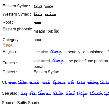
ܡܣܵܡ ܒܪܹܫܵܐ
Eastern Syriac :
ܡܣܳܡ ܒܪܶܫܳܐ
Western Syriac :
ܣܘܡ
Root :
Eastern phonetic
msa:m ' bri: ša:
:
Category :
noun
[Legal]
ܡܲܫܩܠܵܐ
English :
see also
: a penalty , a punishment /
ܡܲܫܩܠܵܐ
voir aussi
: une peine / une punition
French :
pénal ;
Dialect :
Eastern Syriac
ܹܝܫܵܐ
ܕܡܣܵܡ ܒܪܹܫܵܐ
ܣܵܐܸܡ
ܣܝܵܡܝܼܕܵܐ
ܡܲܣܸܡ
ܡܲܣܝܸܡ
ܣܝܵܡܵܐ
ܣܘܡ
Cf.
,
,
,
,
,
,
,
݂ܕܵܐ
ܡܲܫܩܠܵܐ
ܡܲܕܲܐܬܵܐ
ܩܵܢܘܿܢܵܐ
ܬܒܲܥܬܵܐ
ܚܘܼܣܪܵܢܵܐ
ܓܙܵܪ ܕܝܼܢܵܐ
See also :
,
,
,
,
,
,
Source : Bailis Shamun