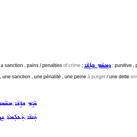
ܕܡܣܵܡ ܒܪܹܫܵܐ
 a sanction , pains / penalties
of crime
;
: punitive , 
 , une sanction , une pénalité , une peine
à purger
/ une dette
env
ܣܵܐܹܡ ܒܪܹܫܵܐ
ܡܣܵܡܒܪ
,
ܬܲܢܒܵܐ
ܬܲܥܠܲܡܬܵܐ
ܢܸܓ
,
,