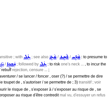
ܡܵܪܹܚ
ܦܵܣܹܥ
ܣܵܥܹܐ
ܥܲܠ
ansitive ; with
; see also
/
/
: to presume to
ܥܲܠ
ܩܲܫܕܸܪ
ܝܵܐܹ
/
; followed by
: to risk
one's neck ...
, to incur the
f rebuff
rejection, censure ...
;
aventurer / se lancer / foncer , oser (?) / se permettre de dire
 le toupet de , s'autoriser / se permettre de ; 3)
transitif ; voir
ourir le risque de , s'exposer à / s'exposer au risque de , se
proposer au risque d'être contredit
mal vu, d'essuyer un refus