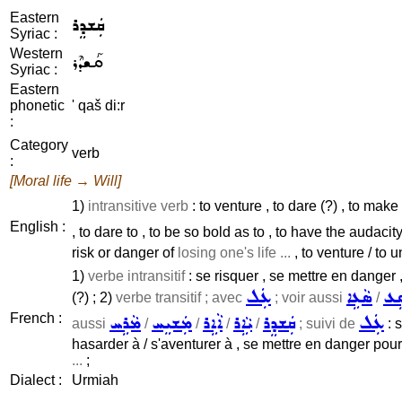
Eastern
ܩܲܫܕܸܪ
Syriac :
Western
ܩܰܫܕܶܪ
Syriac :
Eastern
phonetic
' qaš di:r
:
Category
verb
:
[Moral life → Will]
1)
intransitive verb
: to venture , to dare (?) , to mak
English :
, to dare to , to be so bold as to , to have the audacity
risk or danger of
losing one's life ...
, to venture / to u
1)
verbe intransitif
: se risquer , se mettre en danger
ܹܥ
ܣܵܥܹܐ
ܥܲܠ
(?) ; 2)
verbe transitif ; avec
; voir aussi
/
French :
ܡܵܪܹܚ
ܡܲܫܝܸܚ
ܐܵܐܹܪ
ܝܵܐܹܪ
ܩܲܫܕܸܪ
ܥܲܠ
aussi
/
/
/
/
; suivi de
: s
hasarder à / s'aventurer à , se mettre en danger pou
...
;
Dialect :
Urmiah