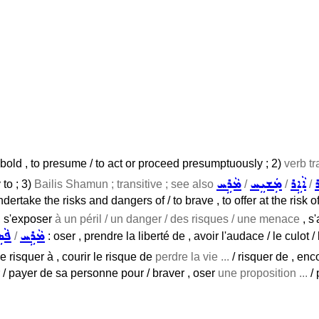
e bold , to presume / to act or proceed presumptuously ; 2)
verb tr
ܪ
ܐܵܐܹܪ
ܡܲܫܝܸܚ
ܡܵܪܹܚ
 to ; 3)
Bailis Shamun ; transitive ; see also
/
/
/
ndertake the risks and dangers of / to brave , to offer at the risk o
 , s'exposer
à un péril / un danger / des risques / une menace
, s'
ܡܵܪܹܚ
ܦܵܣ
/
: oser , prendre la liberté de , avoir l'audace / le culot /
e risquer à , courir le risque de
perdre la vie ...
/ risquer de , enc
r / payer de sa personne pour / braver , oser
une proposition ...
/ 