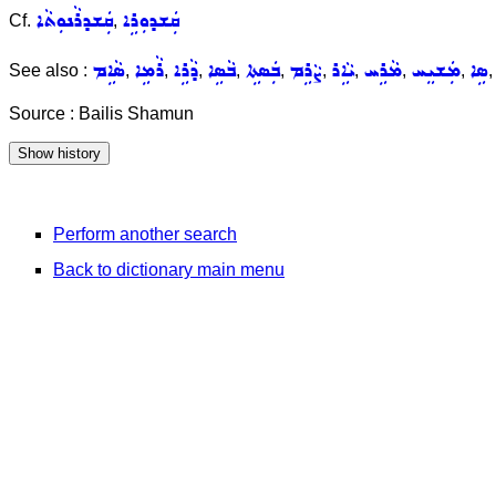
ܩܲܫܕܘܼܪܹܐ
ܩܲܫܕܪܵܢܘܼܬܵܐ
Cf.
,
ܣܹܐ
ܡܲܫܝܸܚ
ܡܵܪܹܚ
ܝܵܐܹܪ
ܨܵܪܹܡ
ܒܲܣܬܹܐ
ܒܵܣܹܐ
ܕܵܪܹܐ
ܪܵܡܹܐ
ܣܵܐܹܡ
See also :
,
,
,
,
,
,
,
,
,
Source : Bailis Shamun
Perform another search
Back to dictionary main menu