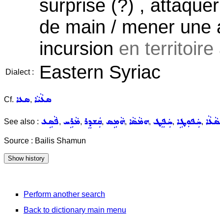
surprise (?) , attaque
de main / mener une 
incursion
en territoir
Eastern Syriac
Dialect :
ܣܥܵܝܵܐ
ܣܥܐ
Cf.
,
ܵܥܵܐ
ܚܲܦܘܼܛܹܐ
ܚܲܦܸܛ
ܗܡܵܣܵܐ
ܗܵܡܹܣ
ܩܲܫܕܸܪ
ܡܵܪܹܚ
ܦܵܣܹܥ
See also :
,
,
,
,
,
,
,
Source : Bailis Shamun
Perform another search
Back to dictionary main menu