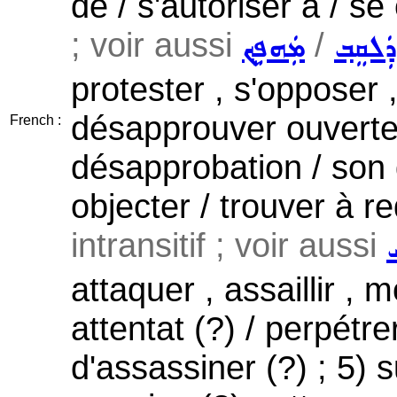
de / s'autoriser à / se
; voir aussi
/
ܕܲܠܩܸܒ݂
ܡܲܗܦܸܟ݂
protester , s'opposer 
désapprouver ouverte
French :
désapprobation / son 
objecter / trouver à re
intransitif ; voir aussi
ܚ
attaquer , assaillir ,
attentat (?) / perpétre
d'assassiner (?) ; 5) 