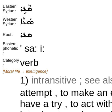
ܣܵܥܹܐ
Eastern
Syriac :
ܣܳܥܶܐ
Western
Syriac :
ܣܥܐ
Root :
Eastern
' sa: i:
phonetic
:
verb
Category
:
[Moral life → Intelligence]
1)
intransitive ; see a
attempt , to make an e
have a try , to act wi