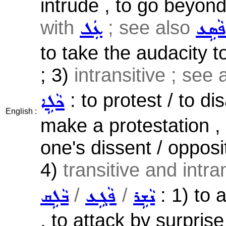
intrude , to go beyond 
with
; see also
ܵܣܹܥ
ܥܲܠ
to take the audacity to
; 3)
intransitive ; see
: to protest / to di
ܟܵܠܹܐ
English :
make a protestation ,
one's dissent / opposit
4)
transitive and intra
/
/
: 1) to a
ܢܵܫܹܪ
ܦܵܓܹܥ
ܒܵܠܹܩ
, to attack by surprise