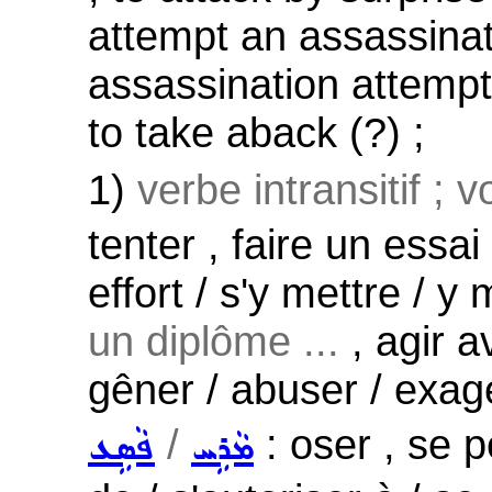
attempt an assassinat
assassination attempt 
to take aback (?) ;
1)
verbe intransitif ; 
tenter , faire un essai 
effort / s'y mettre / y
un diplôme ...
, agir a
gêner / abuser / exag
/
: oser , se p
ܡܵܪܹܚ
ܦܵܣܹܥ