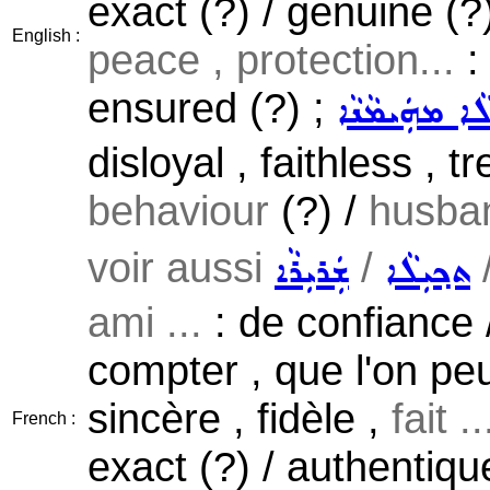
exact (?) / genuine (?)
English :
peace , protection...
:
ensured (?) ;
ܵܐ ܡܗܲܝܡܵܢܵܐ
disloyal , faithless , t
behaviour
(?) /
husba
voir aussi
/
ܬܟ݂ܝܼܠܵܐ
ܫܲܪܝܼܪܵܐ
ami ...
: de confiance /
compter , que l'on peut
sincère , fidèle ,
fait ..
French :
exact (?) / authentiqu