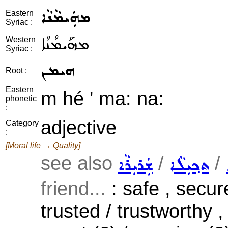
ܡܗܲܝܡܵܢܵܐ
Eastern
Syriac :
ܡܗܰܝܡܳܢܳܐ
Western
Syriac :
ܗܝܡܢ
Root :
Eastern
m hé ' ma: na:
phonetic
:
adjective
Category
:
[Moral life → Quality]
see also
/
/
ܬܟ݂ܝܼܠܵܐ
ܫܲܪܝܼܪܵܐ
friend...
: safe , secur
trusted / trustworthy , 