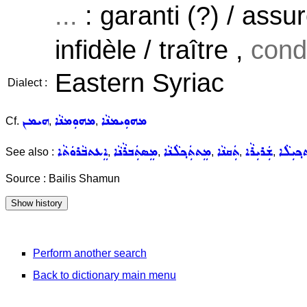
...
: garanti (?) / assur
infidèle / traître ,
cond
Eastern Syriac
Dialect :
ܡܗܘܼܝܡܢܵܐ
ܡܗܘܼܡܢܵܐ
ܗܝܡܢ
Cf.
,
,
ܟ݂ܝܼܠܵܐ
ܫܲܪܝܼܪܵܐ
ܬܲܩܢܵܐ
ܡܸܬܬܲܟ݂ܠܵܢܵܐ
ܡܸܣܬܲܒܪܵܢܵܐ
ܐܸܥܬܒܵܪܘܿܬܵܐ
See also :
,
,
,
,
,
Source : Bailis Shamun
Perform another search
Back to dictionary main menu