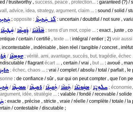
ted / trustworthy ,
success, peace , protection...
: garanteed (?) / 
all, advice, idea, strategy, argument, claim ...
: sound / solid / st
ܠܵܐ ܚܲܬܝܼܬܵܐ
ܚܲܬܝܼܬ
;
opposite :
: uncertain / doubtful / not sure , vari
ܡܵܪܵܢܵܝܵܐ
ܕܲܩܝܼܩܵܐ
ܩܲܛܝܼܢܵܐ
/
/
/
; sens d'un mot, copie ...
: exact , juste , co
entique / certain / certifié ,
texte ...
: intégral / entier ; 2)
voir auss
 , incontestable , indéniable , bien réel / tangible / concret , irré
ܗܘܼܡܸܢܵܐ
ܫܲܪܝ
/
; vérité, ami, avantage, succès, but, tragédie, échec .
indiscutable / flagrant
écart ...
, certain / vrai ,
but ...
: avoué , mani
ܬܪܝܼܨܵ
; échec, chaos ...
: vrai / complet / absolu / total / parfait , le
rsonne
: de confiance / sûr , sur qui on peut compter , que l'on peut
ܚܠܘܼܨܵܐ
ܡܩܲܘܝܵܢܵܐ
ܬܲܩܢܵܐ
ܬܲܩܝܼܢܵܐ
ܪܣܝܼܟ݂ܵܐ
ܣܡܝܼܟ݂ܵܐ
ܣܲܬܝܼܬ
/
/
/
/
/
/
; économie,
argument, idée, stratégie ...
: valable / fondé / recevable / solide
ܚܲ
: exacte , précise , stricte , vraie / réelle / complète / totale / l
ertain / contestable / discutable ;