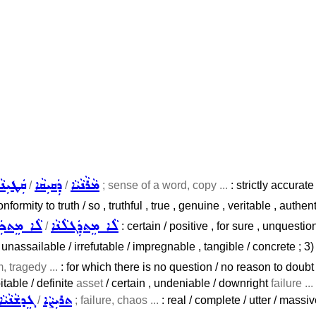
ܡܵܪܵܢܵܝܵܐ
ܕܲܩܝܼܩܵܐ
ܩܲܛܝܼܢܵ
/
/
; sense of a word, copy ...
: strictly accurate 
rmity to truth / so , truthful , true , genuine , veritable , authentic 
ܠܵܐ ܡܸܬܕܲܓܠܵܢܵܐ
ܠܵܐ ܡܸܬܟܲܕܒ
/
: certain / positive , for sure , unques
unassailable / irrefutable / impregnable , tangible / concrete ; 3
, tragedy ...
: for which there is no question / no reason to doub
table / definite
asset
/ certain , undeniable / downright
failure ...
ܬܪܝܼܨܵܐ
ܓܸܕܫܵܢܵܝܵܐ
/
; failure, chaos ...
: real / complete / utter / massi