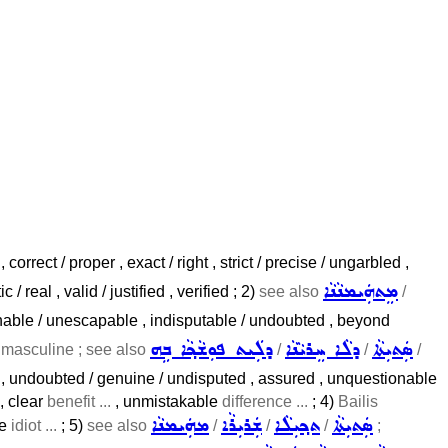
, correct / proper , exact / right , strict / precise / ungarbled ,
ܡܸܬܗܲܝܡܢܵܢܵܐ
/ real , valid / justified , verified ; 2)
see also
/
tionable / unescapable , indisputable / undoubted , beyond
ܣܲܬܝܼܬܵܐ
ܕܠܵܐ ܚܸܪܝܵܢܵܐ
ܕܠܲܝܬ ܦܘܼܫܵܟ݂ܵܐ ܒܹܗ
)
masculine ; see also
/
/
/
t , undoubted / genuine / undisputed , assured , unquestionable
, clear
benefit ...
, unmistakable
difference ...
; 4)
Bailis
ܣܲܬܝܼܬܵܐ
ܬܟ݂ܝܼܠܵܐ
ܫܲܪܝܼܪܵܐ
ܡܗܲܝܡܢܵܐ
ve
idiot ...
; 5)
see also
/
/
/
;