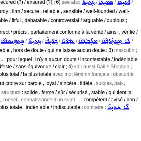
ܪܣܝܼܟ݂ܵܐ
ܣܡܝܼܟ݂ܵܐ
ܣܲܬܝܼܬܵܐ
secured (?) / ensured (?) ; 6)
see also
/
/
/
urdy , firm / secure , reliable , sensible / well-founded / well-
able / fitful , debatable / controversial / arguable / dubious ;
rrect / précis , parfaitement conforme à la vérité / ainsi , vérifié /
ܠܵܐ ܡܸܣܬܲܪܒ݂ܵܢܵܐ
ܡܠܲܒܛܵܢܵܐ
ܥܒ݂ܵܕܵܝܵܐ
ܫܲܪܝܼܪܵܐ
ܣܲܬܝܼܬܵܐ
ܡܸܬܗܲܝܡܢܵܢܵܐ
i
/
/
/
/
/
/
futable , hors de doute / qui ne laisse aucun doute ; 3)
masculin ;
..
: pour lequel il n'y a aucun doute / incontestable / indéniable
feste / sans équivoque / clair ; 4)
voir aussi Bailis Shamun ;
 plus total / la plus totale
avec mot féminin français ; obscurité
 croire sur parole , loyal / sincère , fidèle ,
succès, paix,
 structure
: solide , ferme / sûr / sécurisé , stable / qui tient la
 ,
conseil, connaissance d'un sujet ...
: compétent / avisé / bon /
ܠܵܐ ܚܲܬܝܼܬܵܐ
a plus totale , indéniable / indiscutable ;
contraire :
: