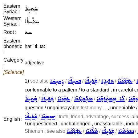
Eastern
ܚܲܬܝܼܬܵܐ
Syriac :
Western
ܚܰܬܺܝܬܳܐ
Syriac :
ܚܬ
Root :
Eastern
phonetic
ḥat ' ti: ta:
:
Category
adjective
:
[Science]
ܐ
ܥܒ݂ܵܕܵܢܵܝܵܐ
ܬܪܝܼܨܵܐ
ܫܲܪܝܼܪܵܐ
ܒܚܝܼܪܵܐ
ܨܲܚܝܼܚܵܐ
1)
see also
/
/
/
/
/
conformable to a pattern / to a standard , in careful confo
݂ܵܢܵܐ
ܠܵܐ ܡܸܣܬܲܪܒ݂ܵܢܵܐ
ܡܠܲܒܛܵܢܵܐ
ܥܒ݂ܵܕܵܝܵܐ
ܫܲܪܝܼܪܵܐ
ܣܲܬܝܼܬܵܐ
/
/
/
/
/
question / ungainsayable
testimony ...
, undeniable / 
ܗܘܼܡܸܢܵܐ
ܫܲܪܝܼܪܵܐ
/
; truth, friend, advantage, success, aim
English :
/ unquestioned , unchallenged , unassailable , indubi
ܩܢܘܿܡܵܝܵܐ
ܫܲܪܝܼܪܵܐ
ܡܵܪܵܢܵܝܵܐ
ܥܒ݂ܵܕܵܢܵܝܵܐ
Shamun ; see also
/
/
/
/