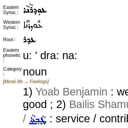
ܥܘܼܕܪܵܢܵܐ
Eastern
Syriac :
ܥܽܘܕܪܳܢܳܐ
Western
Syriac :
ܥܕܪ
Root :
Eastern
u: ' dra: na:
phonetic
:
noun
Category
:
[Moral life → Feelings]
1)
Yoab Benjamin
: we
good ; 2)
Bailis Sham
/
: service / contri
ܛܵܒ݂ܬܵܐ