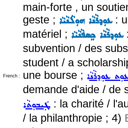
main-forte , un soutien
geste ;
: u
ܥܘܼܕܪܵܢܵܐ ܗܘܼܠܵܢܵܝܵܐ
matériel ;
:
ܥܘܼܕܪܵܢܵܐ ܟܸܣܦܵܢܵܝܵܐ
subvention / des subs
student / a scholarshi
une bourse ;
ܥܘܼܬ ܥܘܼܕܪܵܢܵܐ
French :
demande d'aide / de s
: la charité / l'
ܛܲܝܒܘܼܬܵܐ
/ la philanthropie ; 4)