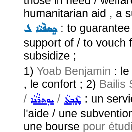
those in need / welfare
humanitarian aid , a 
: to guarantee 
ܟܸܣܦܵܝܵܐ ܠ
support of / to vouch f
subsidize ;
1)
Yoab Benjamin
: le
, le confort ; 2)
Bailis
/
/
: un servi
ܛܵܒ݂ܬܵܐ
ܝܘܼܬܪܵܢܵܐ
l'aide / une subventio
une bourse
pour étudi