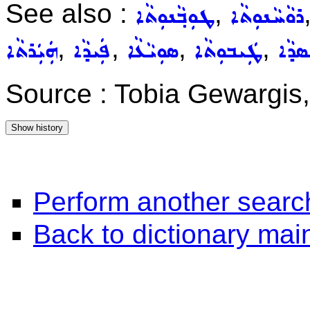
See also :
,
ܪܘܵܚܵܢܘܼܬܵܐ
ܛܘܼܒ݂ܵܢܘܼܬܵܐ
,
,
,
,
ܣܕܵܐ
ܛܲܝܒܘܼܬܵܐ
ܣܘܼܝܵܥܵܐ
ܦܲܝܕܵܐ
ܗܲܝܲܪܬܵܐ
Source : Tobia Gewargis
Perform another searc
Back to dictionary ma