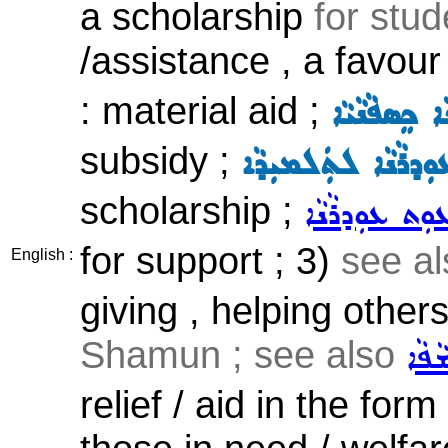
a scholarship
for stud
/assistance , a favour
: material aid ;
ܐ ܟܸܣܦܵܢܵܝܵܐ
subsidy ;
ܘܼܕܪܵܢܵܐ ܠܬܲܠܡܝܼܕܵܐ
scholarship ;
ܥܘܼܬ ܥܘܼܕܪܵܢܵܐ
for support ; 3)
see a
English :
giving , helping others
Shamun ; see also
ܵܦܵܐ
relief / aid in the for