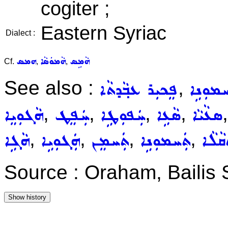
cogiter ;
Eastern Syriac
Dialect :
ܗܵܡܹܣ
ܗܵܡܘܿܣܵܐ
ܗܡܣ
Cf.
,
,
See also :
,
ܡܘܼܢܹܐ
ܦܸܟܝܼܪ ܥܒ݂ܵܕܬܵܐ
,
,
,
,
ܣܥܵܝܵܐ
ܣܵܥܹܐ
ܚܲܦܘܼܛܹܐ
ܚܲܦܸܛ
ܗܵܓܘܼܝܸܐ
,
,
,
,
ܵܠܵܐ
ܬܲܚܡܘܼܢܹܐ
ܬܲܚܡܸܢ
ܗܲܓܘܼܝܹܐ
ܗܵܓܹܐ
Source : Oraham, Bailis