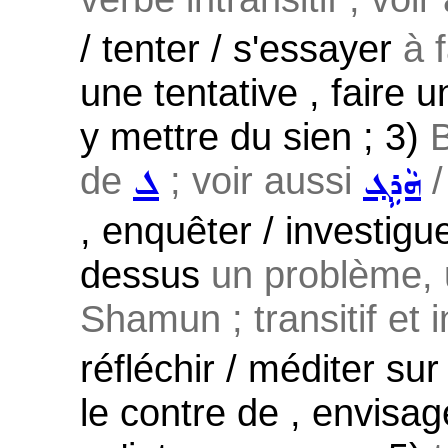
/ tenter / s'essayer
à f
une tentative , faire un
y mettre du sien ; 3)
B
de
; voir aussi
ܗܵܪܹܓ݂
ܠ
, enquêter / investigue
dessus
un problème, u
Shamun ; transitif et i
réfléchir / méditer sur
le contre de , envisag