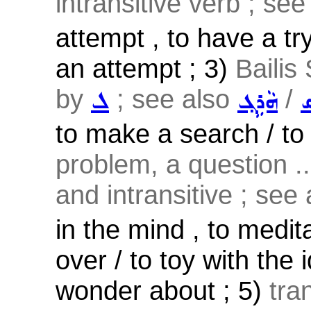
intransitive verb ; se
attempt , to have a tr
an attempt ; 3)
Bailis
by
; see also
/
ܣ
ܗܵܪܹܓ݂
ܠ
to make a search / to 
problem, a question ..
and intransitive ; see
in the mind , to medita
over / to toy with the 
wonder about ; 5)
tra