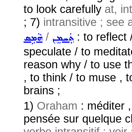
to look carefully
at, int
; 7)
intransitive ; see
/
: to reflect 
ܬܲܚܡܸܢ
ܗܵܡܹܣ
speculate / to meditat
reason why / to use th
, to think / to muse , 
brains ;
1)
Oraham
: méditer ,
pensée sur quelque c
verbe intransitif ; voi