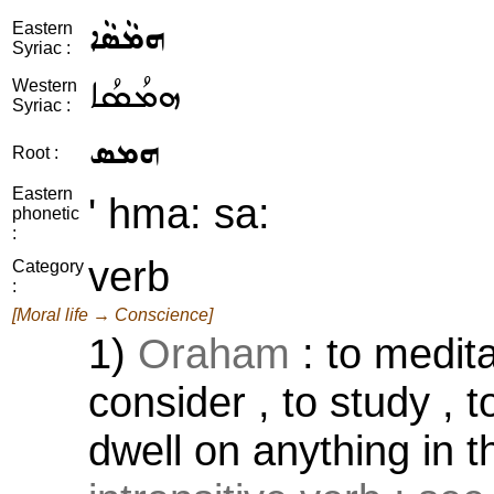
ܗܡܵܣܵܐ
Eastern
Syriac :
ܗܡܳܣܳܐ
Western
Syriac :
ܗܡܣ
Root :
Eastern
' hma: sa:
phonetic
:
verb
Category
:
[Moral life → Conscience]
1)
Oraham
: to medita
consider , to study , 
dwell on anything in t