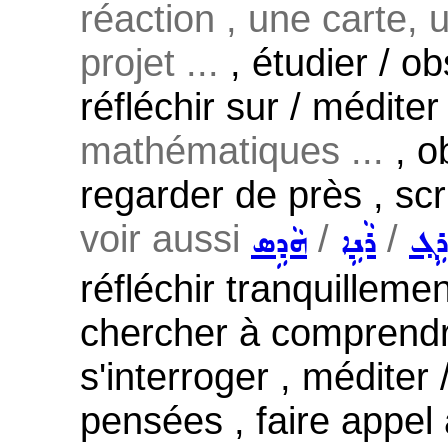
réaction , une carte, 
projet ...
, étudier / o
réfléchir sur / méditer
mathématiques ...
, o
regarder de près , scr
voir aussi
/
/
ܪܹܓ݂
ܪܵܢܹܐ
ܗܵܕܹܣ
réfléchir tranquilleme
chercher à comprendre
s'interroger , méditer
pensées , faire appel à